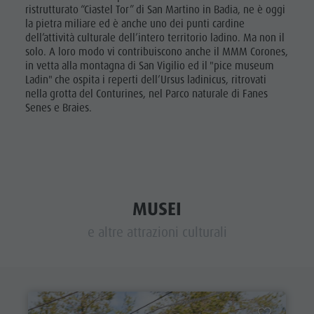
Panoramica escursioni
Vacanze con il cane
Villaggio degli alpinisti Lungiarü
ristrutturato “Ciastel Tor” di San Martino in Badia, ne è oggi
Escursioni
Noleggi
Vacanza senza barriere
la pietra miliare ed è anche uno dei punti cardine
Cura del territorio
Ciclismo
dell’attività culturale dell’intero territorio ladino. Ma non il
Escursioni con guida
In caso di maltempo
solo. A loro modo vi contribuiscono anche il MMM Corones,
Cultura ladina
Raccolta
in vetta alla montagna di San Vigilio ed il "pice museum
Workation
Musei e altre attrazioni culturali
Ladin" che ospita i reperti dell’Ursus ladinicus, ritrovati
Funghi
nella grotta del Conturines, nel Parco naturale di Fanes
Contatto
Borgo di Pieve
Panoramica
Senes e Braies.
Cataloghi
escursioni
Vacanze in camper
Noleggi
Escursioni
con guida
MUSEI
e altre attrazioni culturali