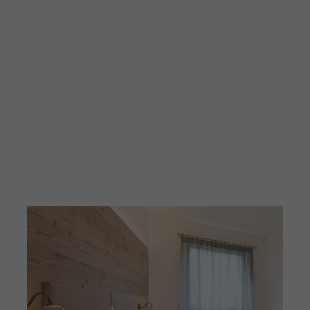
Badia, era località prevalentemente agricola che vanta
anche delle pregevoli residenze signorili d’epoca. Oggi,
grazie alla realizzazione della zona artigianale, del
distretto socio sanitario e della cabinovia di
collegamento con Giogo/Ju e il Piz de Plaies, è centro
di artigianato, servizi sociali e di accesso e
collegamento sciistico invernale fra il Plan de Corones e
l’Alta Badia.