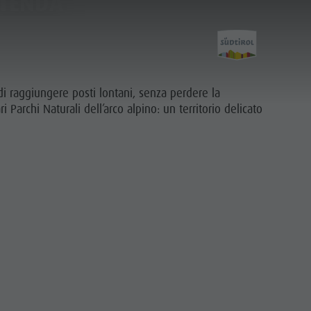
 TENDA
di raggiungere posti lontani, senza perdere la
i Parchi Naturali dell’arco alpino: un territorio delicato
Pianifica e
prenota
PIANIFICA
TROVA
PRENOTA