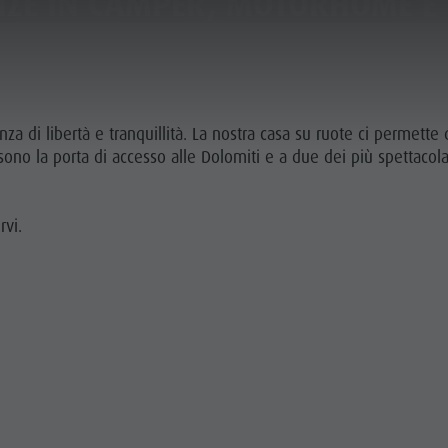
ZE IN CAMPER, MOTORHOME E
VAI ALLA SEZIONE TENDA
ICA E PRENOTA
SOSTENIBILITÀ
 di libertà e tranquillità. La nostra casa su ruote ci permette 
n sono la porta di accesso alle Dolomiti e a due dei più spettacolar
rvi.
TOUR E ATTIVITÀ
VOGLIA DI MONTAGNA
HIGHLIGHTS
A - Z
PIANIFICA
TROVA
PRENOTA
FFERTE
TA ALLOGGIO