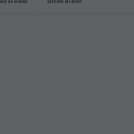
GOLE DA SEGUIRE
GESTIONE DEI RIFUTI
Buono a 
vs camp
Al di fuori delle aree 
esclusivamente alla so
In molti casi si tratt
parcheggiare i propr
senza occupare ulterio
diverse dalla sosta.