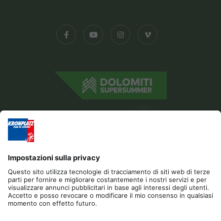
ladina
Musei e
altre
attrazioni
culturali
Borgo di
Pieve
Editoria
Gestione Privacy
Dichiarazione di accessibilità
Contatto
Cookies