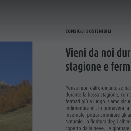
PROTEGGERE LA NATURA INSIEME
ICA E PRENOTA
SOSTENIBILITÀ
CONSIGLI SOSTENIBILI
Vieni da noi du
stagione e ferm
I PAESI
VOGLIA DI MONTAGNA
HIGHLIGHTS
TRA CULTURA
PIANIFICA
TROVA
PRENOTA
Pensa fuori dall’ordinario, se hai
durante la bassa stagione, come
N DE CORONES
fermati più a lungo, siamo sicur
 DOLOMITI
indimenticabili. In primavera la 
invernale, potrai ammirare gli 
Naturale, la fioritura degli alber
coperto dalla neve. Le giornate