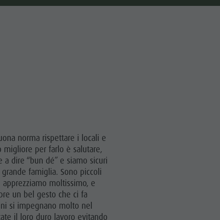
na norma rispettare i locali e
o migliore per farlo è salutare,
te a dire “bun dé” e siamo sicuri
a grande famiglia. Sono piccoli
e apprezziamo moltissimo, e
pre un bel gesto che ci fa
dini si impegnano molto nel
ttate il loro duro lavoro evitando