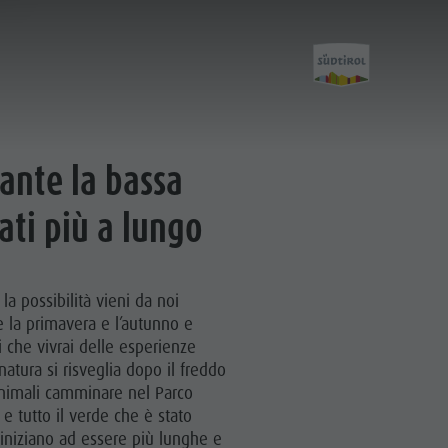
rante la bassa
Scoprire
ati più a lungo
Il Plan de Corones
 la possibilità vieni da noi
I Paesi
 la primavera e l’autunno e
i che vivrai delle esperienze
Le Dolomiti
natura si risveglia dopo il freddo
Parco Naturale Fanes-Senes-Braies
animali camminare nel Parco
i e tutto il verde che è stato
Parco Naturale Puez-Odle
 iniziano ad essere più lunghe e