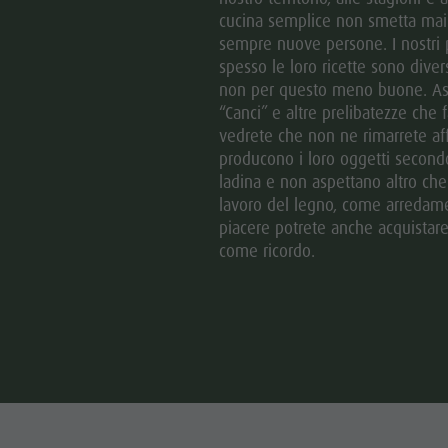
cucina semplice non smetta mai 
sempre nuove persone. I nostri pi
spesso le loro ricette sono div
non per questo meno buone. Assag
“Canci” e altre prelibatezze che 
vedrete che non ne rimarrete affat
producono i loro oggetti secondo 
ladina e non aspettano altro che m
lavoro del legno, come arredamen
piacere potrete anche acquistare
come ricordo.