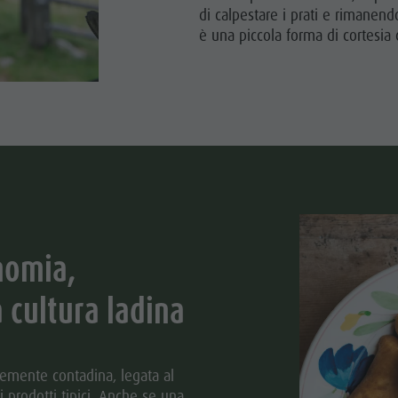
di calpestare i prati e rimanendo
è una piccola forma di cortesia 
nomia,
a cultura ladina
temente contadina, legata al
ai prodotti tipici. Anche se una