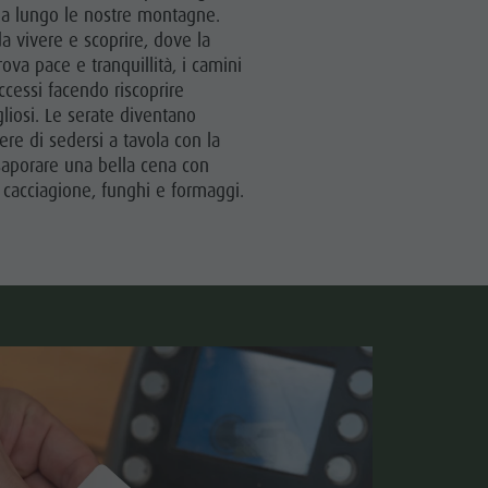
Villaggio degli alpinisti Lungiarü
 a lungo le nostre montagne.
a vivere e scoprire, dove la
Cura del territorio
ova pace e tranquillità, i camini
Cultura ladina
cessi facendo riscoprire
gliosi. Le serate diventano
Musei e altre attrazioni culturali
e di sedersi a tavola con la
saporare una bella cena con
Borgo di Pieve
 cacciagione, funghi e formaggi.