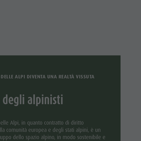
Villaggio degli alpinisti Lungiarü
Cura del territorio
Cultura ladina
Musei e altre attrazioni culturali
Borgo di Pieve
DELLE ALPI DIVENTA UNA REALTÀ VISSUTA
i degli alpinisti
le Alpi, in quanto contratto di diritto
lla comunità europea e degli stati alpini, è un
luppo dello spazio alpino, in modo sostenibile e