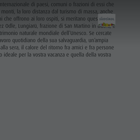
internazionale di paesi, comuni o frazioni di essi che
ro monti, la loro distanza dal turismo di massa, anche
ni che offrono ai loro ospiti, si meritano questo
ez Odle, Lungiarü, frazione di San Martino in Badia, è
patrimonio naturale mondiale dell’Unesco. Se cercate
lavoro quotidiano della sua salvaguardia, un’ampia
la sera, il calore del ritorno fra amici e fra persone
Scoprire
o ideale per la vostra vacanza e quella della vostra
Il Plan de Corones
I Paesi
Le Dolomiti
Parco Naturale Fanes-Senes-Braies
Parco Naturale Puez-Odle