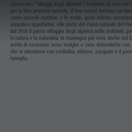
Conoscete i “villaggi degli alpinisti”? Parliamo di una rete 
per la loro amenità naturale, il loro essere tutt’uno coi lo
IL PRIMO VILLAGGIO DEGLI ALPINISTI NELLE DOLOMITI
come aziende ricettive, e le molte, quasi infinite, escursio
simpatico appellativo. Alle porte del Parco naturale del Pu
ICA E PRENOTA
SOSTENIBILITÀ
dal 2018 il primo villaggio degli alpinisti nelle Dolomiti, 
la natura e la naturalità, la montagna più vera, anche nel 
scelta di escursioni verso malghe e cime dolomitiche con, al
che vi attendono con cordialità, ebbene, Lungiarü è il post
famiglia.
I PAESI
VOGLIA DI MONTAGNA
HIGHLIGHTS
TRA CULTURA
PIANIFICA
TROVA
PRENOTA
N DE CORONES
 DOLOMITI