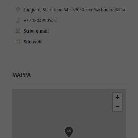
ladina
aria.location:
Lungiarü, Str. Freina 64 - 39030 San Martino in Badia
Musei e
aria.phone:
+39 3804990545
altre
Scrivi e-mail
attrazioni
aria.website:
Sito web
culturali
Borgo di
Pieve
MAPPA
+
−