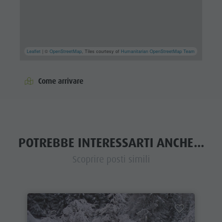
Leaflet
| ©
OpenStreetMap
, Tiles courtesy of
Humanitarian OpenStreetMap Team
Come arrivare
POTREBBE INTERESSARTI ANCHE...
Scoprire posti simili