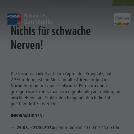
DIE RIESENSCHAUKEL AM KRONPLATZ
AUTUMN
SPECIAL
ENTDECKEN
AKTIVITÄTEN
PLANEN & 
Nichts für schwache
Nerven!
Die Dörfer
Geführte Wanderungen und Veranstaltungen
A - Z
Nachhaltigkeit
Aktivit
Unsere Kultur
Verleih
Angebote
Nachhaltigkeit
Der Kronplatz
Kinder und Familien
Unterkunft Buchen
Umwelt
Die Dolomiten
Kultur
GEFÜHRTE
PLANEN
BERGLUST
FINDEN
HIGHLIGHTS
BUCHEN
Die Riesenschaukel auf dem Gipfel des Kronplatz, auf
Der Kronplatz
Gesellschaft
WANDERUNGEN
2.275m Höhe, ist ein Muss für alle Adrenalin-Junkies.
UND
Nachdem man mit einer Seilwinde 15m nach oben
Die Dörfer
GSTC zertifizierte Hotels
BERGLUST
H
Kinder und Familien
Anreise
VERANSTALTUNGEN
gezogen wird, muss man sich eigenhändig ausklinken, um
Die Dolomiten
Linkedin
Wandern
Veranstaltungen
anschließend, auf Stahlseilen hängend, durch die Luft
VERLEIH
Naturpark Fanes-Sennes-Prags
geschleudert zu werden.
Biken
Ideen bei Schlechtwetter
Naturpark Puez-Geisler
Pilze sammeln
Guest Pass
KINDER UND
INFORMATIONEN:
Kinder und
FAMILIEN
Bergsteigerdorf Lungiarü
Tourenübersicht
Urlaub mit Hund
25.05. - 27.10.2024:
jeden Tag von 10.00 bis 16.00 Uhr
Familien
Landschaftspflege
Verleihe
Barrierefreier Urlaub