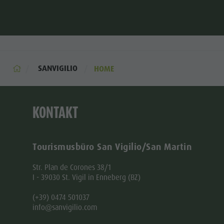
des Friedens, in denen ein Urlaub, oder auch nur ein
Besuch, zu unvergesslichen Momenten des Vergnügens
und zu einer großartigen Entdeckungsreise werden.
SANVIGILIO
HOME
KONTAKT
Tourismusbüro San Vigilio/San Martin
Str. Plan de Corones 38/1
I - 39030 St. Vigil in Enneberg (BZ)
(+39) 0474 501037
info@sanvigilio.com