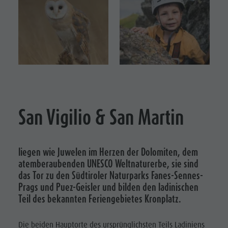
Ladinische Kultur
Brochüren
Fanes-
Museen & Sehenswürdigkeiten
Kontakt
Sennes-
Enneberg Pfarre
Vacanze in camper
Prags
Naturpark
Puez-
Geisler
San Vigilio & San Martin
Bergsteigerdorf
Lungiarü
Landschaftspfleg
liegen wie Juwelen im Herzen der Dolomiten, dem
atemberaubenden UNESCO Weltnaturerbe, sie sind
Ladinische
das Tor zu den Südtiroler Naturparks Fanes-Sennes-
Kultur
Prags und Puez-Geisler und bilden den ladinischen
Teil des bekannten Feriengebietes Kronplatz.
Museen &
Sehenswürdigkei
Die beiden Hauptorte des ursprünglichsten Teils Ladiniens