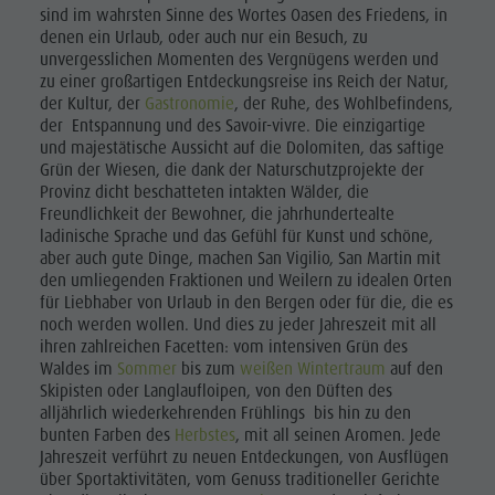
sind im wahrsten Sinne des Wortes Oasen des Friedens, in
Enneberg
denen ein Urlaub, oder auch nur ein Besuch, zu
Pfarre
unvergesslichen Momenten des Vergnügens werden und
zu einer großartigen Entdeckungsreise ins Reich der Natur,
der Kultur, der
Gastronomie
, der Ruhe, des Wohlbefindens,
der Entspannung und des Savoir-vivre. Die einzigartige
und majestätische Aussicht auf die Dolomiten, das saftige
Grün der Wiesen, die dank der Naturschutzprojekte der
Provinz dicht beschatteten intakten Wälder, die
Freundlichkeit der Bewohner, die jahrhundertealte
ladinische Sprache und das Gefühl für Kunst und schöne,
aber auch gute Dinge, machen San Vigilio, San Martin mit
den umliegenden Fraktionen und Weilern zu idealen Orten
für Liebhaber von Urlaub in den Bergen oder für die, die es
noch werden wollen. Und dies zu jeder Jahreszeit mit all
ihren zahlreichen Facetten: vom intensiven Grün des
Waldes im
Sommer
bis zum
weißen Wintertraum
auf den
Skipisten oder Langlaufloipen, von den Düften des
alljährlich wiederkehrenden Frühlings bis hin zu den
bunten Farben des
Herbstes
, mit all seinen Aromen. Jede
Jahreszeit verführt zu neuen Entdeckungen, von Ausflügen
über Sportaktivitäten, vom Genuss traditioneller Gerichte