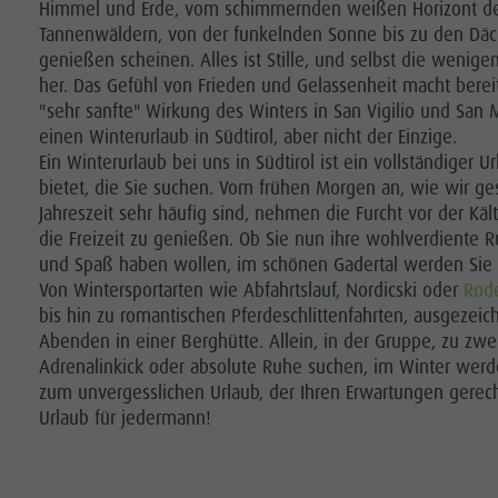
Himmel und Erde, vom schimmernden weißen Horizont de
Tannenwäldern, von der funkelnden Sonne bis zu den Däc
genießen scheinen. Alles ist Stille, und selbst die weni
her. Das Gefühl von Frieden und Gelassenheit macht berei
"sehr sanfte" Wirkung des Winters in San Vigilio und San 
einen Winterurlaub in Südtirol, aber nicht der Einzige.
Ein Winterurlaub bei uns in Südtirol ist ein vollständiger 
bietet, die Sie suchen. Vom frühen Morgen an, wie wir ge
Jahreszeit sehr häufig sind, nehmen die Furcht vor der K
die Freizeit zu genießen. Ob Sie nun ihre wohlverdiente R
und Spaß haben wollen, im schönen Gadertal werden Sie 
Von Wintersportarten wie Abfahrtslauf, Nordicski oder
Rod
bis hin zu romantischen Pferdeschlittenfahrten, ausgezei
Abenden in einer Berghütte. Allein, in der Gruppe, zu zwe
Adrenalinkick oder absolute Ruhe suchen, im Winter werd
zum unvergesslichen Urlaub, der Ihren Erwartungen gerech
Urlaub für jedermann!