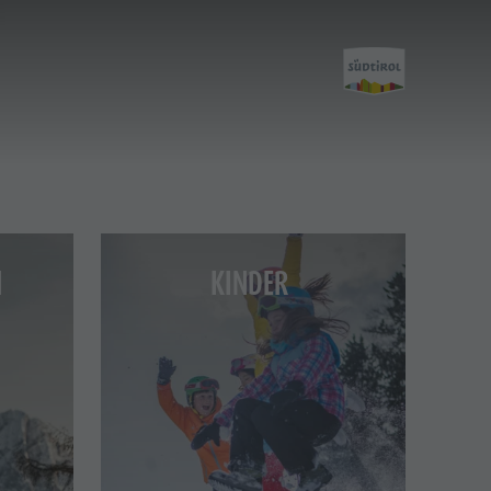
Entdecken
N
KINDER
Der Kronplatz
Die Dörfer
Die Dolomiten
Naturpark Fanes-Sennes-Prags
Naturpark Puez-Geisler