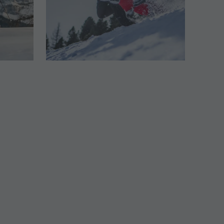
Bergsteigerdorf Lungiarü
Landschaftspflege
Ladinische Kultur
Museen & Sehenswürdigkeiten
Enneberg Pfarre