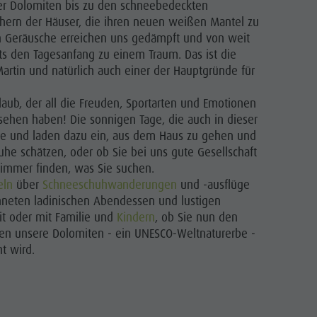
r Dolomiten bis zu den schneebedeckten
hern der Häuser, die ihren neuen weißen Mantel zu
gen Geräusche erreichen uns gedämpft und von weit
ts den Tagesanfang zu einem Traum. Das ist die
Martin und natürlich auch einer der Hauptgründe für
Urlaub, der all die Freuden, Sportarten und Emotionen
sehen haben! Die sonnigen Tage, die auch in dieser
älte und laden dazu ein, aus dem Haus zu gehen und
uhe schätzen, oder ob Sie bei uns gute Gesellschaft
immer finden, was Sie suchen.
eln
über
Schneeschuhwanderungen
und -ausflüge
chneten ladinischen Abendessen und lustigen
it oder mit Familie und
Kindern
, ob Sie nun den
en unsere Dolomiten - ein UNESCO-Weltnaturerbe -
t wird.