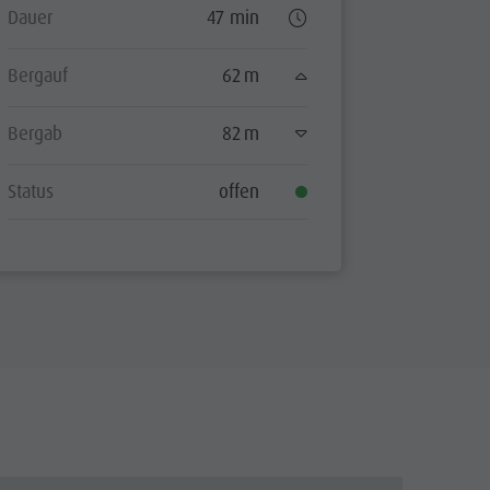
Dauer
47 min
Dauer
Bergauf
62 m
Bergauf
Bergab
82 m
Bergab
Status
offen
Status