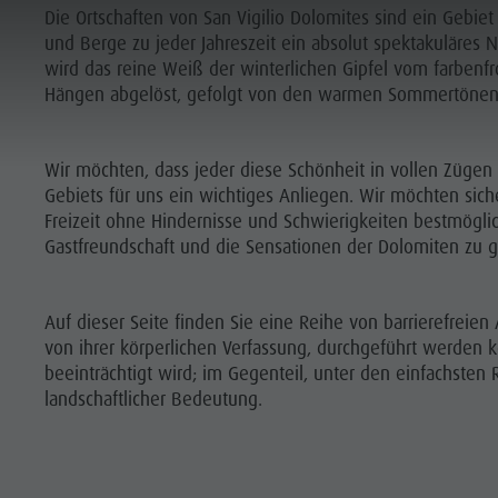
BARRIEREFREIER URLAUB
Die Ortschaften von San Vigilio Dolomites sind ein Gebie
und Berge zu jeder Jahreszeit ein absolut spektakuläres 
wird das reine Weiß der winterlichen Gipfel vom farbenf
PLANEN & BUCHEN
NACHHALTIGKEIT
Hängen abgelöst, gefolgt von den warmen Sommertönen 
Wir möchten, dass jeder diese Schönheit in vollen Zügen 
Gebiets für uns ein wichtiges Anliegen. Wir möchten sich
Freizeit ohne Hindernisse und Schwierigkeiten bestmögli
Gastfreundschaft und die Sensationen der Dolomiten zu 
A - Z
NGEBOTE
PLANEN
BERGLUST
FINDEN
HIGHLIGHTS
BUCHEN
Auf dieser Seite finden Sie eine Reihe von barrierefreien
von ihrer körperlichen Verfassung, durchgeführt werden k
KUNFT BUCHEN
beeinträchtigt wird; im Gegenteil, unter den einfachsten
landschaftlicher Bedeutung.