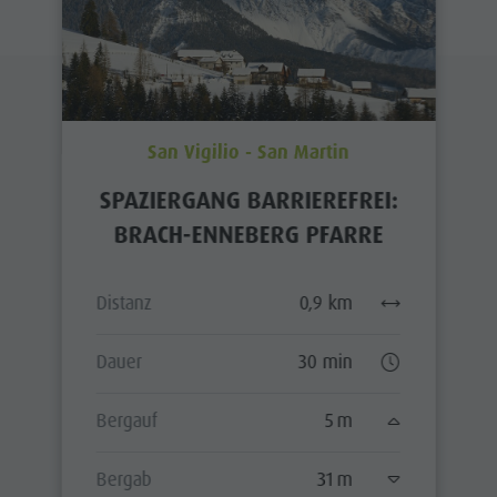
San Vigilio - San Martin
SPAZIERGANG BARRIEREFREI:
BRACH-ENNEBERG PFARRE
Distanz
0,9 km
Dauer
30 min
Bergauf
5 m
Bergab
31 m