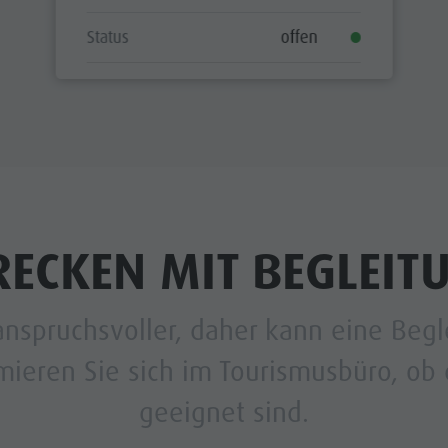
Status
offen
RECKEN MIT BEGLEIT
anspruchsvoller, daher kann eine Begl
mieren Sie sich im Tourismusbüro, ob 
geeignet sind.