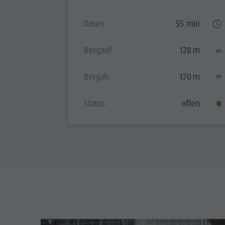
Dauer
55 min
Bergauf
128 m
Bergab
170 m
Status
offen