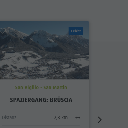
Leicht
San Vigilio - San Martin
San
SPAZIERGANG: BRÜSCIA
RU
Distanz
2,8 km
Distanz