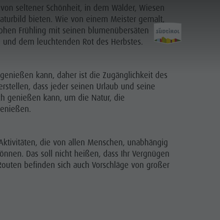
t von seltener Schönheit, in dem Wälder, Wiesen
Naturbild bieten. Wie von einem Meister gemalt,
rohen Frühling mit seinen blumenübersäten
und dem leuchtenden Rot des Herbstes.
genießen kann, daher ist die Zugänglichkeit des
Planen &
erstellen, dass jeder seinen Urlaub und seine
ch genießen kann, um die Natur, die
genießen.
Buchen
 Aktivitäten, die von allen Menschen, unabhängig
önnen. Das soll nicht heißen, dass Ihr Vergnügen
 Routen befinden sich auch Vorschläge von großer
PLANEN
FINDEN
BUCHEN