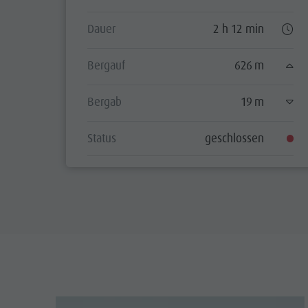
Dauer
2 h 12 min
Bergauf
626 m
Bergab
19 m
Status
geschlossen