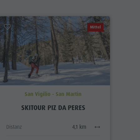
Biken
Pilze sammeln
Mittel
Tourenübersicht
Verleihe
San Vigilio - San Martin
SKITOUR PIZ DA PERES
Distanz
4,1 km