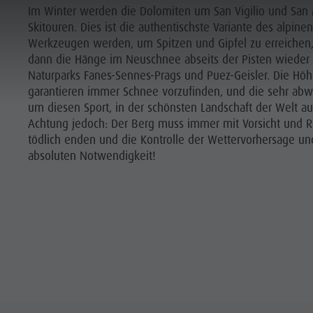
SKITOUREN
Im Winter werden die Dolomiten um San Vigilio und San 
Skitouren. Dies ist die authentischste Variante des alpinen
Werkzeugen werden, um Spitzen und Gipfel zu erreichen
ZU DEN TOUREN
PLANEN & BUCHEN
NACHHALTIGKEIT
dann die Hänge im Neuschnee abseits der Pisten wieder 
Naturparks Fanes-Sennes-Prags und Puez-Geisler. Die H
garantieren immer Schnee vorzufinden, und die sehr ab
um diesen Sport, in der schönsten Landschaft der Welt a
Achtung jedoch: Der Berg muss immer mit Vorsicht und 
tödlich enden und die Kontrolle der Wettervorhersage un
absoluten Notwendigkeit!
ANGLAUF
PLANEN
FINDEN
BUCHEN
TERTOUREN
BERGLUST
HIGHLIGHTS
KIFAHREN