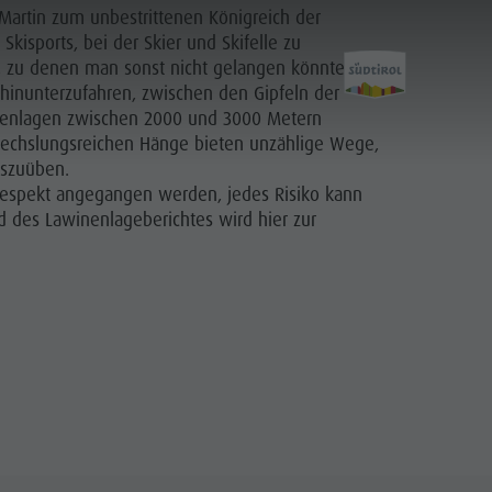
Martin zum unbestrittenen Königreich der
 Skisports, bei der Skier und Skifelle zu
, zu denen man sonst nicht gelangen könnte, um
hinunterzufahren, zwischen den Gipfeln der
öhenlagen zwischen 2000 und 3000 Metern
wechslungsreichen Hänge bieten unzählige Wege,
uszuüben.
Aktivitäten
Respekt angegangen werden, jedes Risiko kann
d des Lawinenlageberichtes wird hier zur
BERGLUST
HIGHLIGHTS
Kinder und Familien
Wandern