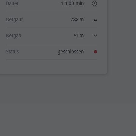
Dauer
4 h 00 min
Bergauf
788 m
Bergab
51 m
Status
geschlossen