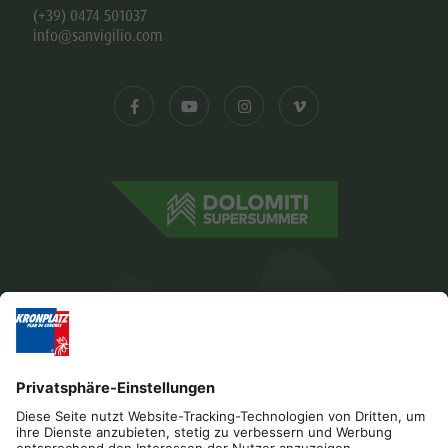
(+39) 0474 501037
info@sanvigilio.com