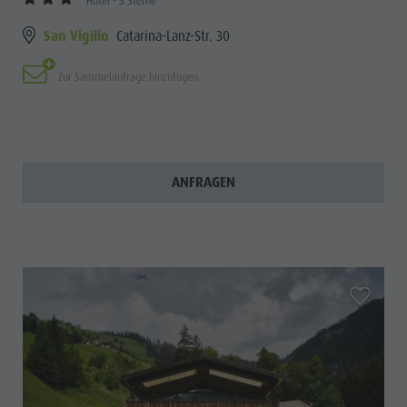
Hotel - 3 Sterne
San Vigilio
Catarina-Lanz-Str. 30
Zur Sammelanfrage hinzufügen
ANFRAGEN
aria.add_