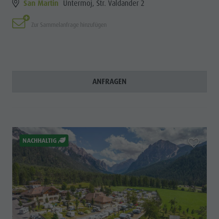
San Martin
Untermoj, Str. Valdander 2
Zur Sammelanfrage hinzufügen
ANFRAGEN
aria.add_
NACHHALTIG