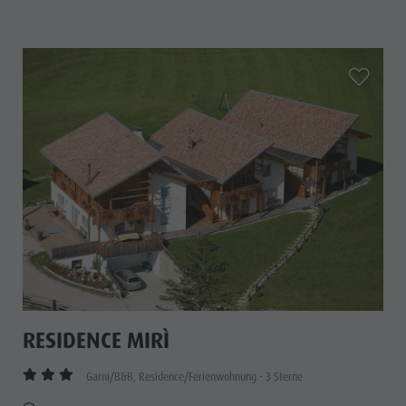
aria.add_
RESIDENCE MIRÌ
Garni/B&B, Residence/Ferienwohnung - 3 Sterne