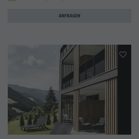
ANFRAGEN
aria.add_