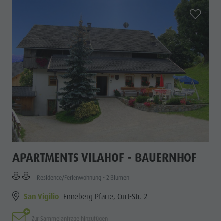
camper
aria.add_
APARTMENTS VILAHOF - BAUERNHOF
Residence/Ferienwohnung - 2 Blumen
San Vigilio
Enneberg Pfarre, Curt-Str. 2
Zur Sammelanfrage hinzufügen