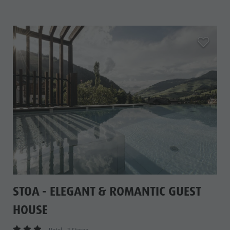
aria.add_
STOA - ELEGANT & ROMANTIC GUEST
HOUSE