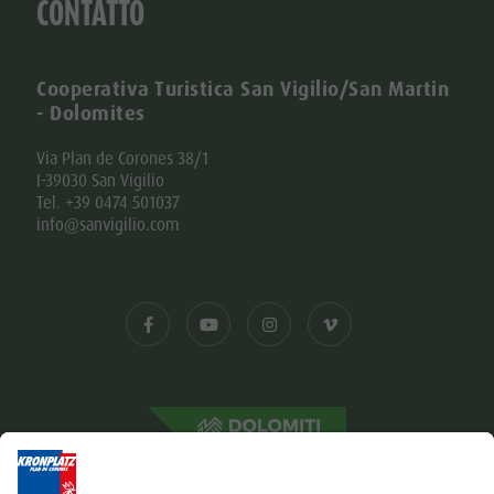
CONTATTO
Cooperativa Turistica San Vigilio/San Martin
- Dolomites
Via Plan de Corones 38/1
I-39030 San Vigilio
Tel. +39 0474 501037
info@sanvigilio.com