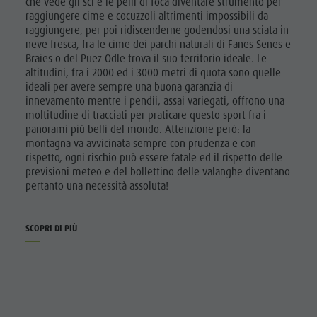
che vede gli sci e le pelli di foca diventare strumento per
raggiungere cime e cocuzzoli altrimenti impossibili da
raggiungere, per poi ridiscenderne godendosi una sciata in
neve fresca, fra le cime dei parchi naturali di Fanes Senes e
Braies o del Puez Odle trova il suo territorio ideale. Le
altitudini, fra i 2000 ed i 3000 metri di quota sono quelle
ideali per avere sempre una buona garanzia di
innevamento mentre i pendii, assai variegati, offrono una
moltitudine di tracciati per praticare questo sport fra i
panorami più belli del mondo. Attenzione però: la
montagna va avvicinata sempre con prudenza e con
rispetto, ogni rischio può essere fatale ed il rispetto delle
previsioni meteo e del bollettino delle valanghe diventano
pertanto una necessità assoluta!
SCOPRI DI PIÙ