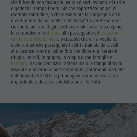
che il freddo non faccia più paura ed anzi invitano ad uscire
e godersi il tempo libero. Sia che apprezziate un po’ di
meritata solitudine, o che desideriate la compagnia ed il
divertimento da noi, nella “bela Badia” troverete sempre
ciò che fa per voi. Dagli sport invernali come lo sci alpino,
lo sci nordico o lo
slittino
, alle passeggiate ed
escursioni
con le racchette da neve
, o ciaspole che dir si vogliano,
dalle romantiche passeggiate in slitta trainata da cavalli,
alle gustose cenette ladine fino alle divertenti serate in
rifugio. Da soli, in gruppo, in coppia o con famiglia e
bambini
, sia che cerchiate l’adrenalina o la tranquillità più
assoluta, d’inverno le nostre Dolomiti, patrimonio naturale
dell'Umanità UNESCO, si propongono come una vacanza
imperdibile e di sicura soddisfazione. Per tutti!