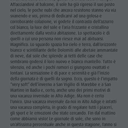
Affacciandovi al balcone, il sole ha già ripreso il suo posto
nel cielo, le poche nubi che ancora resistono stanno via via
svanendo e voi, prima di dedicarvi ad una golosa e
corroborante colazione, vi godete il contrasto dell’azzurro
col bianco, la luce del sole e l’aria frizzante e cristallina
direttamente dalla vostra abitazione. Lo spettacolo è di
quelli a cui una persona non riesce mai ad abituarsi.
Magnifico. Lo sguardo spazia fra cielo e terra, dall’orizzonte
bianco e scintillante delle Dolomiti alle abetaie ammantate
di neve, dal sole che splende ai tetti delle case che
sembrano godersi il loro nuovo e bianco mantello. Tutto è
silenzio, ed anche i pochi rumori ci giungono ovattati e
lontani. La sensazione è di pace e serenità e già l’inizio
della giornata è di quelli da sogno. Ecco, questo è l’impatto
“very soft” dell’inverno a San Vigilio di Marebbe e a San
Martino in Badia e, certo, anche uno dei primi motivi di
una vacanza invernale in Alto Adige. Ma non è certo
l’unico. Una vacanza invernale da noi in Alto Adige è infatti
una vacanza completa, in grado di regalare tutti i piaceri,
gli sport e le emozioni che state cercando. Fin dal mattino
come abbiamo visto! Le giornate di sole, che sono in
un’altissima percentuale anche in questa stagione, fanno sì