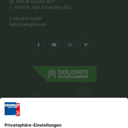
Str. Plan de Corones 38/1
I - 39030 St. Vigil in Enneberg (BZ)
(+39) 0474 501037
info@sanvigilio.com