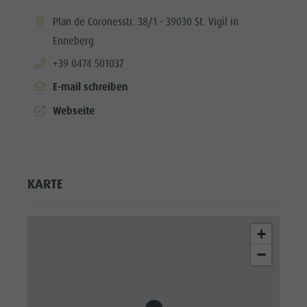
Enneberg
aria.location:
Plan de Coronesstr. 38/1 - 39030 St. Vigil in
Pfarre
Enneberg
aria.phone:
+39 0474 501037
E-mail schreiben
aria.website:
Webseite
KARTE
+
−