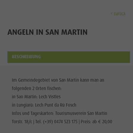
zurück
ENTDECKEN
AKTIVITÄTEN
PLANEN & 
ANGELN IN SAN MARTIN
Die Dörfer
Geführte Wanderungen und Veranstaltungen
A - Z
Nachhaltigkeit
Entdec
Unsere Kultur
Verleih
Angebote
Nachhaltigkeit
BESCHREIBUNG
Der Kronplatz
Kinder und Familien
Unterkunft Buchen
Umwelt
DIE DÖRFER
Die Dolomiten
Kultur
PLANEN
BERGLUST
FINDEN
HIGHLIGHTS
BUCHEN
Der
Im Gemeindegebiet von San Martin kann man an
UNSERE
Der Kronplatz
Gesellschaft
folgenden 2 Orten fischen:
KULTUR
Kronplatz
Kinder und Familien
Anreise
Die Dörfer
GSTC zertifizierte Hotels
in San Martin: Lech Vistles
Die Dörfer
DER
Wandern
Veranstaltungen
Die Dolomiten
Linkedin
in Lungiarü: Lech Punt da Rü Fosch
KRONPLATZ
Die
Biken
Ideen bei Schlechtwetter
Infos und Tageskarten: Tourismusverein San Martin
Naturpark Fanes-Sennes-Prags
DIE
Dolomiten
Torstr. 18/c | Tel. (+39) 0474 523 175 | Preis: ab € 20,00
Pilze sammeln
Guest Pass
DOLOMITEN
Naturpark Puez-Geisler
Naturpark