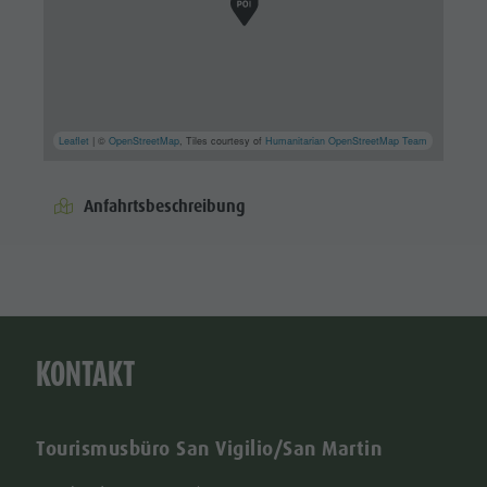
Leaflet
| ©
OpenStreetMap
, Tiles courtesy of
Humanitarian OpenStreetMap Team
Anfahrtsbeschreibung
KONTAKT
Tourismusbüro San Vigilio/San Martin