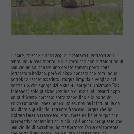
Escursioni
Cultura ladina
Escursioni con guida
In caso di maltempo
Musei e altre attrazioni culturali
Workation
Ciclismo
Borgo di Pieve
Contatto
Raccolta
Cataloghi
Funghi
Vacanze in camper
Panoramica
escursioni
“Chiare, fresche e dolci acque…” cantava il Petrarca agli
albori del Rinascimento. No, è certo che non è stato il rio di
Noleggi
San Vigilio ad ispirare uno dei tre sommi poeti della
letteratura italiana, però ci piace pensare che comunque
Escursioni
potrebbe essere accaduto. L’acqua limpida e vergine del
nostro rio, che sgorga dalle sue 40 sorgenti chiamate “les
con guida
fontanes”, solo qualche centinaio di metri più avanti dopo
un purificante percorso sotterraneo fino alle porte del
Parco Naturale Fanes-Senes-Braies, non ha infatti nulla da
invidiare a quella del torrente francese Sorgue che ha
ispirato l’aretin Francesco. Anzi, forse ne ha pure qualche
prerogativa organolettica in più. Ed è anche per questo che
San Vigilio di Marebbe, ha trasformato l’ansa del torrente
che porta il suo nome in un punto di attrazione, di