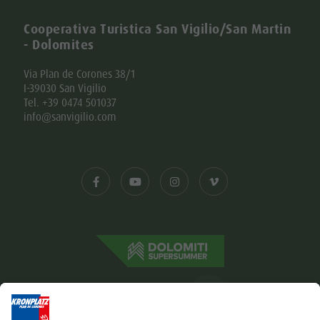
Cooperativa Turistica San Vigilio/San Martin
- Dolomites
Via Plan de Corones 38/1
I-39030 San Vigilio
Tel. +39 0474 501037
info@sanvigilio.com