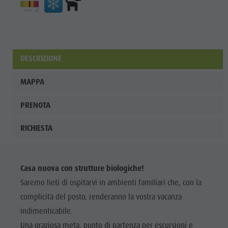
ladina
Musei e
altre
DESCRIZIONE
attrazioni
culturali
MAPPA
Borgo di
PRENOTA
Pieve
RICHIESTA
Casa nuova con strutture biologiche!
Saremo lieti di ospitarvi in ambienti familiari che, con la
complicità del posto, renderanno la vostra vacanza
indimenticabile.
Una graziosa meta, punto di partenza per escursioni e