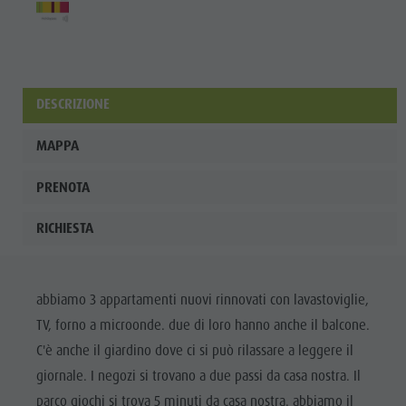
ladina
Musei e
altre
DESCRIZIONE
attrazioni
culturali
MAPPA
Borgo di
PRENOTA
Pieve
RICHIESTA
abbiamo 3 appartamenti nuovi rinnovati con lavastoviglie,
TV, forno a microonde. due di loro hanno anche il balcone.
C'è anche il giardino dove ci si può rilassare a leggere il
giornale. I negozi si trovano a due passi da casa nostra. Il
parco giochi si trova 5 minuti da casa nostra. abbiamo il