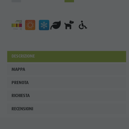
ladina
Musei e
altre
attrazioni
culturali
Borgo di
DESCRIZIONE
Pieve
MAPPA
PRENOTA
RICHIESTA
RECENSIONI