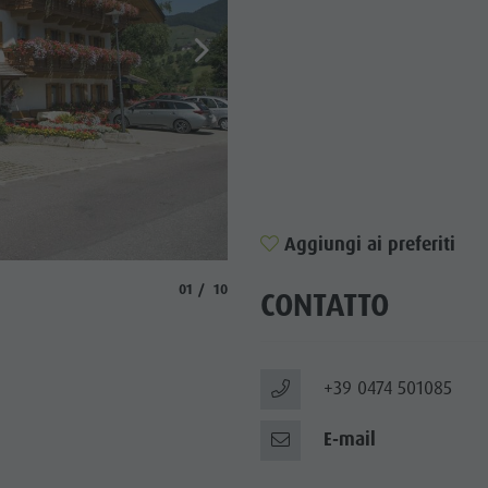
Aggiungi ai preferiti
© Moling
aria.slide_indicator.prefix
aria.slide_indicator.of
01
10
CONTATTO
+39 0474 501085
E-mail