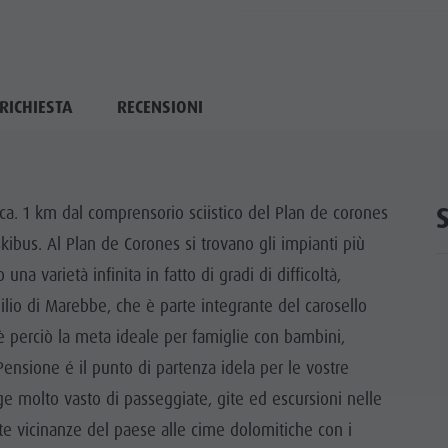
RICHIESTA
RECENSIONI
ca. 1 km dal comprensorio sciistico del Plan de corones
bus. Al Plan de Corones si trovano gli impianti più
una varietà infinita in fatto di gradi di difficoltà,
lio di Marebbe, che è parte integrante del carosello
 è perciò la meta ideale per famiglie con bambini,
a Pensione é il punto di partenza idela per le vostre
ge molto vasto di passeggiate, gite ed escursioni nelle
tte vicinanze del paese alle cime dolomitiche con i