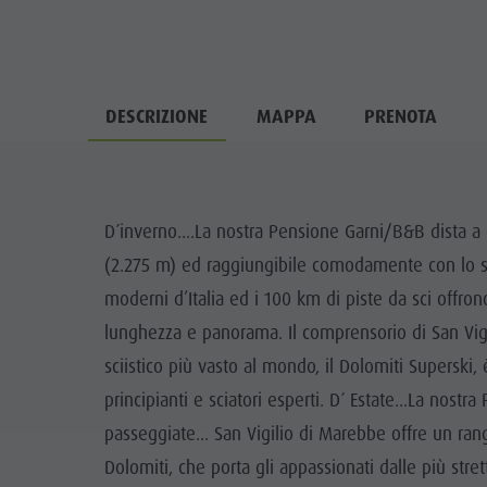
DESCRIZIONE
MAPPA
PRENOTA
D´inverno....La nostra Pensione Garni/B&B dista a 
(2.275 m) ed raggiungibile comodamente con lo ski
moderni d’Italia ed i 100 km di piste da sci offrono 
lunghezza e panorama. Il comprensorio di San Vigi
sciistico più vasto al mondo, il Dolomiti Superski,
principianti e sciatori esperti. D´ Estate...La nostr
passeggiate... San Vigilio di Marebbe offre un ran
Dolomiti, che porta gli appassionati dalle più stre