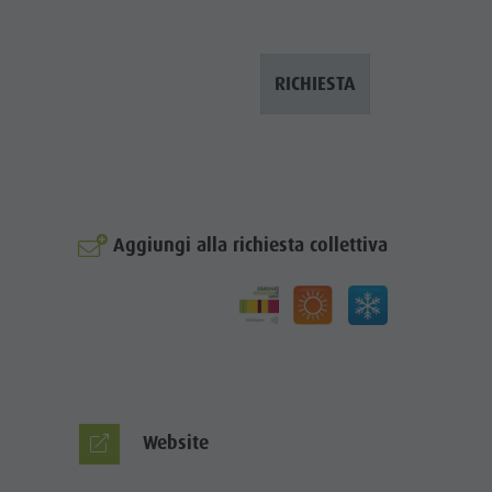
Villaggio degli alpinisti Lungiarü
Cura del territorio
RICHIESTA
Cultura ladina
Musei e altre attrazioni culturali
Borgo di Pieve
Aggiungi alla richiesta collettiva
© Moling
Website