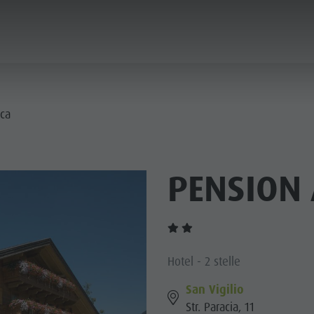
IFICA E PRENOTA
SOSTENIBILITÀ
ica
I PAESI
PENSION
STRA CULTURA
VOGLIA DI MONTAGNA
HIGHLIGHTS
PIANIFICA
TROVA
PRENOTA
AN DE CORONES
 DOLOMITI
Hotel - 2 stelle
San Vigilio
Str. Paracia, 11