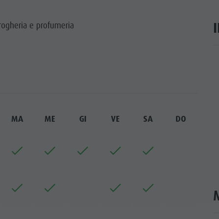
 drogheria e profumeria
ar
MA
ME
GI
VE
SA
DO