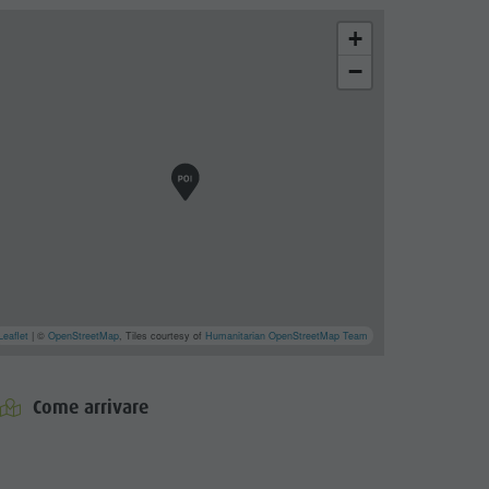
+
−
Leaflet
| ©
OpenStreetMap
, Tiles courtesy of
Humanitarian OpenStreetMap Team
Come arrivare