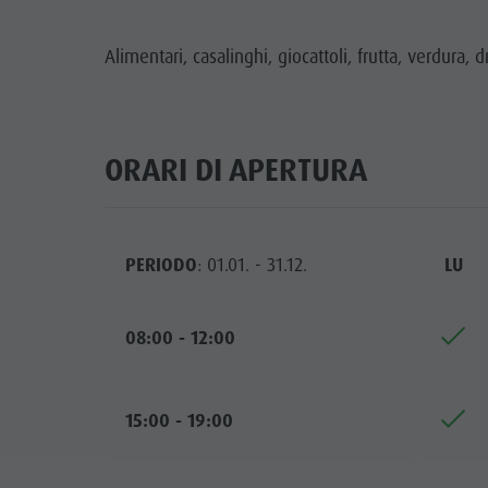
Raccolta Funghi
Guest Pass
Parco Naturale Puez-Odle
Panoramica escursioni
Vacanze con il cane
Alimentari, casalinghi, giocattoli, frutta, verdura,
Villaggio degli alpinisti Lungiarü
Noleggi
Vacanza senza barriere
Cura del territorio
Escursioni con guida
In caso di maltempo
Cultura ladina
ORARI DI APERTURA
Workation
Musei e altre attrazioni culturali
Contatto
Borgo di Pieve
PERIODO
: 01.01. - 31.12.
LU
Cataloghi
Vacanze in camper
08:00 - 12:00
15:00 - 19:00