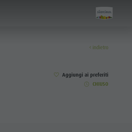
indietro
Scoprire
Aggiungi ai preferiti
Il Plan de Corones
CHIUSO
I Paesi
Le Dolomiti
Parco Naturale Fanes-Senes-Braies
Parco Naturale Puez-Odle