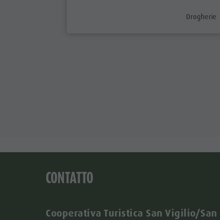
aria.poi_ca
Drogherie
CONTATTO
Cooperativa Turistica San Vigilio/San