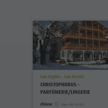
aria.poi_location_prefix
San Vigilio - San Martin
CHRISTOPHORUS -
PARFÜMERIE/LINGERIE
chiuso
(Apre alle 09:00)