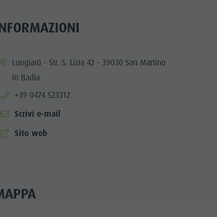
Villaggio degli alpinisti Lungiarü
Cura del territorio
INFORMAZIONI
Cultura ladina
Musei e altre attrazioni culturali
ia.location:
Lungiarü - Str. S. Lizia 42 - 39030 San Martino
Borgo di Pieve
in Badia
aria.phone:
+39 0474 523312
Scrivi e-mail
aria.website:
Sito web
MAPPA