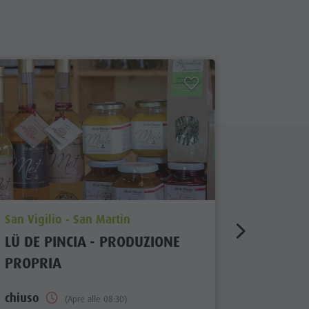
aria.poi_location_prefix
aria.poi_
San Vigilio - San Martin
San Vigil
LÜ DE PINCIA - PRODUZIONE
LE DELIZ
PROPRIA
PRODUZ
chiuso
(Apre alle 08:30)