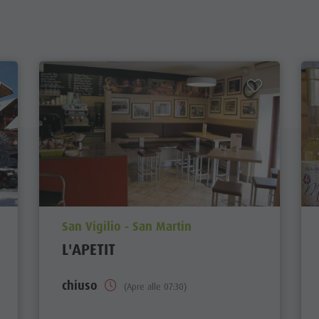
aria.poi_location_prefix
San Vigilio - San Martin
L'APETIT
chiuso
(Apre alle 07:30)