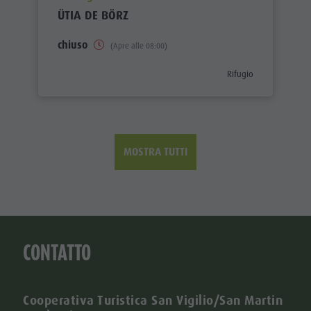
ÜTIA DE BÖRZ
chiuso
(Apre alle 08:00)
aria.poi_category_pref
Rifugio
MOSTRA TUTTI
CONTATTO
Cooperativa Turistica San Vigilio/San Martin