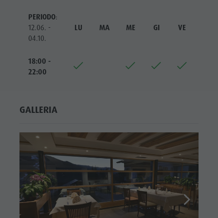
ladina
PERIODO
:
Musei e
12.06. -
LU
MA
ME
GI
VE
SA
04.10.
altre
attrazioni
18:00 -
22:00
culturali
Borgo di
Pieve
GALLERIA