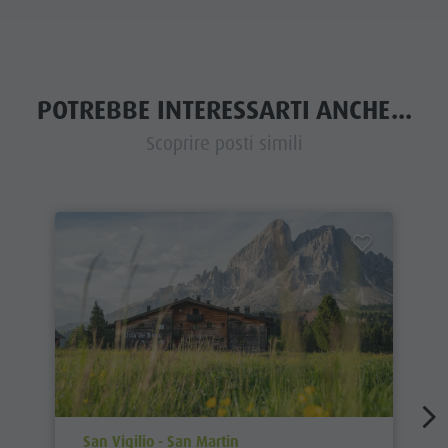
POTREBBE INTERESSARTI ANCHE...
Scoprire posti simili
aria.poi_location_prefix
San Vigilio - San Martin