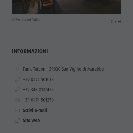
© Resta
© Restaurant Taibon
aria.slide_indicato
aria.slide_i
01
04
INFORMAZIONI
aria.location:
Fam. Taibon - 39030 San Vigilio di Marebbe
aria.phone:
+39 0474 501018
aria.phone:
+39 348 8137425
aria.fax:
+39 0474 501270
Scrivi e-mail
aria.website:
Sito web