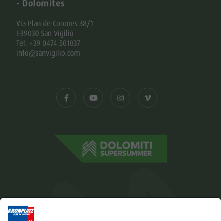
- Dolomites
Via Plan de Corones 38/1
I-39030 San Vigilio
Tel. +39 0474 501037
info@sanvigilio.com