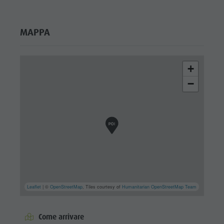
MAPPA
+
−
Leaflet
| ©
OpenStreetMap
, Tiles courtesy of
Humanitarian OpenStreetMap Team
Come arrivare