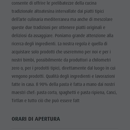
Panoramica escursioni
Vacanze con il cane
Villaggio degli alpinisti Lungiarü
consente di offrire le prelibatezze della cucina
Fanes-
Noleggi
Vacanza senza barriere
tradizionale altoatesina intervallate dai piatti tipici
Cura del territorio
Senes-
dell’arte culinaria mediterranea ma anche di mescolare
Escursioni con guida
In caso di maltempo
Cultura ladina
Braies
queste due tradizioni per ottenere piatti originali e
Workation
Musei e altre attrazioni culturali
deliziosi da assaggiare. Poniamo grande attenzione alla
Parco
Contatto
Borgo di Pieve
ricerca degli ingredienti. La nostra regola è quella di
Naturale
Cataloghi
acquistare solo prodotti che useremmo per noi e per i
Puez-Odle
Vacanze in camper
nostri bimbi, possibilmente da produttori a chilometri
Villaggio
zero o, per i prodotti tipici, direttamente dal luogo in cui
degli
vengono prodotti. Qualità degli ingredienti e lavorazioni
fatte in casa. Il 90% della pasta è fatta a mano dai nostri
alpinisti
maestri chef: pasta corta, spaghetti e pasta ripiena, Canci,
Lungiarü
Tirtlan e tutto ciò che può essere fatt
Cura del
territorio
ORARI DI APERTURA
Cultura