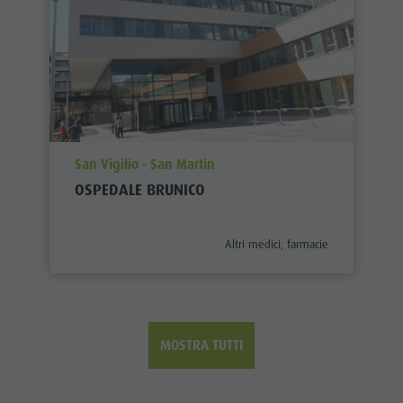
aria.poi_location_prefix
San Vigilio - San Martin
OSPEDALE BRUNICO
aria.poi_category_prefix
Altri medici, farmacie
MOSTRA TUTTI