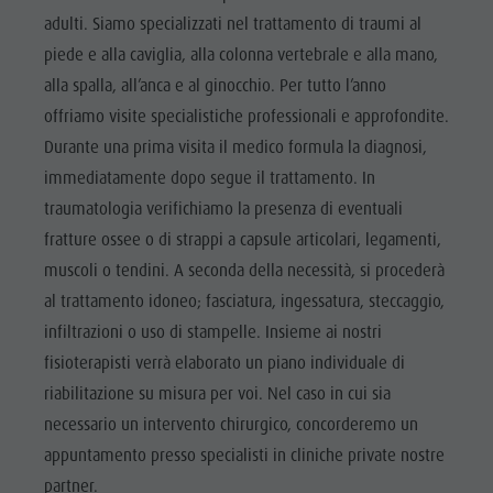
Panoramica escursioni
Vacanze con il cane
Villaggio degli alpinisti Lungiarü
adulti. Siamo specializzati nel trattamento di traumi al
Fanes-
Noleggi
Vacanza senza barriere
Cura del territorio
piede e alla caviglia, alla colonna vertebrale e alla mano,
Senes-
Escursioni con guida
In caso di maltempo
Cultura ladina
alla spalla, all’anca e al ginocchio. Per tutto l’anno
Braies
Workation
offriamo visite specialistiche professionali e approfondite.
Musei e altre attrazioni culturali
Parco
Durante una prima visita il medico formula la diagnosi,
Contatto
Borgo di Pieve
Naturale
immediatamente dopo segue il trattamento. In
Cataloghi
traumatologia verifichiamo la presenza di eventuali
Puez-Odle
Vacanze in camper
fratture ossee o di strappi a capsule articolari, legamenti,
Villaggio
muscoli o tendini. A seconda della necessità, si procederà
degli
al trattamento idoneo; fasciatura, ingessatura, steccaggio,
alpinisti
infiltrazioni o uso di stampelle. Insieme ai nostri
Lungiarü
fisioterapisti verrà elaborato un piano individuale di
riabilitazione su misura per voi. Nel caso in cui sia
Cura del
necessario un intervento chirurgico, concorderemo un
territorio
appuntamento presso specialisti in cliniche private nostre
Cultura
partner.