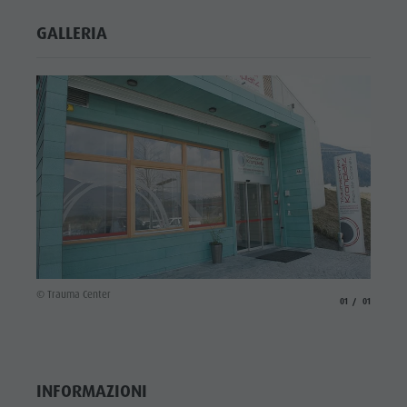
GALLERIA
© Trauma Center
aria.slide_indicato
aria.slide_i
01
01
INFORMAZIONI