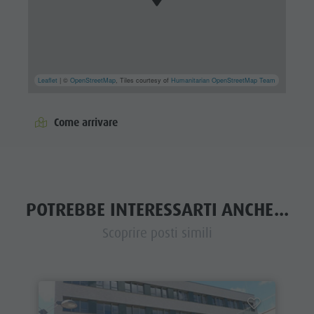
Leaflet
| ©
OpenStreetMap
, Tiles courtesy of
Humanitarian OpenStreetMap Team
Come arrivare
POTREBBE INTERESSARTI ANCHE...
Scoprire posti simili