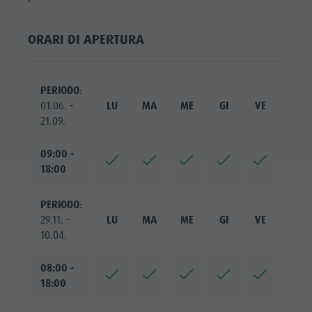
ladina
Musei e
ORARI DI APERTURA
altre
attrazioni
PERIODO
:
01.06. -
LU
MA
ME
GI
VE
SA
culturali
21.09.
Borgo di
09:00 -
Pieve
18:00
PERIODO
:
29.11. -
LU
MA
ME
GI
VE
SA
10.04.
08:00 -
18:00