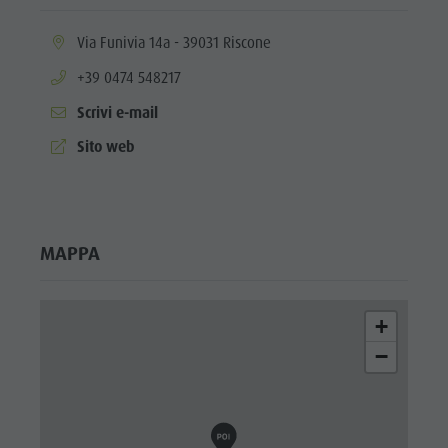
aria.location:
Via Funivia 14a - 39031 Riscone
aria.phone:
+39 0474 548217
Scrivi e-mail
aria.website:
Sito web
MAPPA
+
−