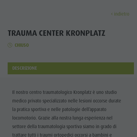
indietro
SCOPRIRE
ATTIVITÀ
PIANIFICA E PRE
TRAUMA CENTER KRONPLATZ
CHIUSO
I Paesi
Escursioni e attività con guida
Prenota tour e attività
Sostenibilità
Scoprir
La nostra cultura
Noleggi
A - Z
Sostenibilità
Il Plan de Corones
Bambini e Famiglie
Offerte
Ambiente
DESCRIZIONE
I PAESI
Le Dolomiti
Prenota alloggio
Cultura
VOGLIA DI MONTAGNA
HIGHLIGHTS
Il Plan de
LA NOSTRA
Il Plan de Corones
Società
PIANIFICA
TROVA
PRENOTA
CULTURA
Corones
Il nostro centro traumatologico Kronplatz è uno studio
Bambini e famiglie
I Paesi
Hotel Certificati GSTC
medico privato specializzato nelle lesioni occorse durate
I Paesi
IL PLAN DE
Escursioni
Come arrivare
Le Dolomiti
Linkedin
la pratica sportiva e nelle patologie dell’apparato
CORONES
Le Dolomiti
Ciclismo
Eventi
locomotorio. Grazie alla nostra lunga esperienza nel
Parco Naturale Fanes-Senes-Braies
LE DOLOMITI
Parco
settore della traumatologia sportiva siamo in grado di
Raccolta Funghi
Guest Pass
Parco Naturale Puez-Odle
Naturale
trattare tutti i traumi ortopedici occorsi a bambini e