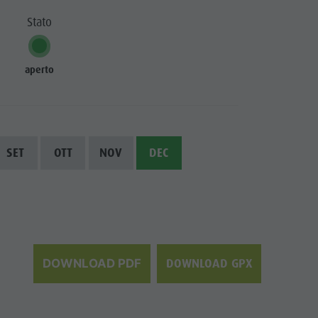
Villaggio degli alpinisti Lungiarü
Stato
Cura del territorio
Cultura ladina
aperto
Musei e altre attrazioni culturali
Borgo di Pieve
SET
OTT
NOV
DEC
DOWNLOAD GPX
DOWNLOAD PDF