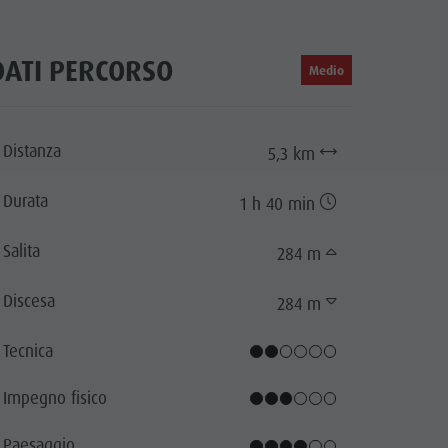
DATI PERCORSO
Medio
Distanza
5,3 km
Durata
1 h 40 min
Salita
284 m
Discesa
284 m
Putia
cator.prefix
_indicator.of
andro Martinelli, San Vigilio Dolomites
Tecnica
Impegno fisico
Paesaggio