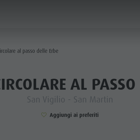
IFICA E PRENOTA
SOSTENIBILITÀ
ircolare al passo delle Erbe
I PAESI
CIRCOLARE AL PASSO 
STRA CULTURA
VOGLIA DI MONTAGNA
HIGHLIGHTS
San Vigilio - San Martin
PIANIFICA
TROVA
PRENOTA
AN DE CORONES
Aggiungi ai preferiti
 DOLOMITI