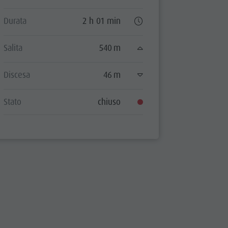
Durata
2 h 01 min
Durata
Salita
540 m
Salita
Discesa
46 m
Discesa
Stato
chiuso
Stato