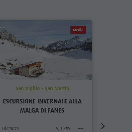
Medio
San Vigilio - San Martin
San
ESCURSIONE INVERNALE ALLA
PASSE
MALGA DI FANES
SAN
Distanza
5,4 km
Distanza