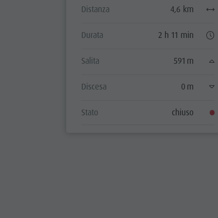
Distanza
4,6 km
Durata
2 h 11 min
Salita
591 m
Discesa
0 m
Stato
chiuso