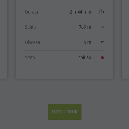
Durata
2 h 44 min
Salita
769 m
Discesa
5 m
Stato
chiuso
TUTTI I TOUR