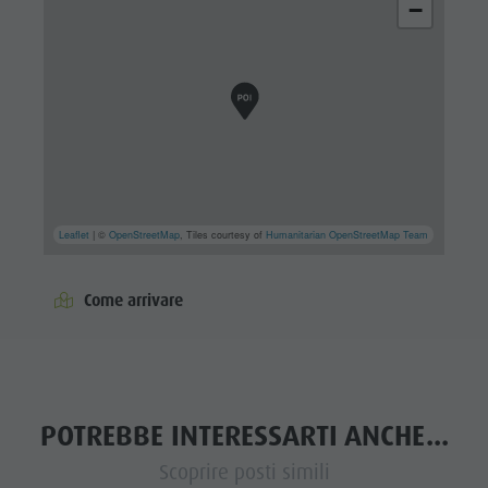
−
Leaflet
| ©
OpenStreetMap
, Tiles courtesy of
Humanitarian OpenStreetMap Team
Come arrivare
POTREBBE INTERESSARTI ANCHE...
Scoprire posti simili