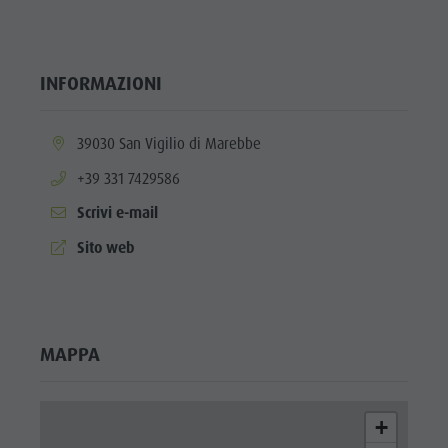
ladina
Musei e
INFORMAZIONI
altre
attrazioni
aria.location:
39030 San Vigilio di Marebbe
culturali
aria.phone:
+39 331 7429586
Borgo di
Scrivi e-mail
Pieve
aria.website:
Sito web
MAPPA
+