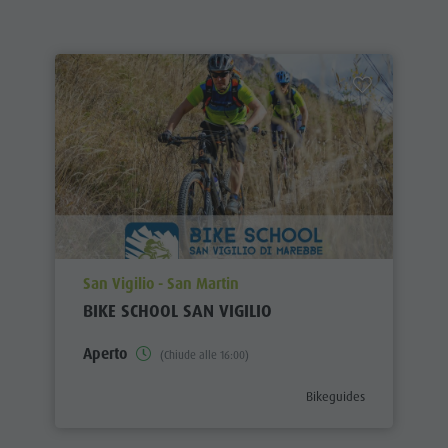
aria.poi_location_prefix
San Vigilio - San Martin
BIKE SCHOOL SAN VIGILIO
Aperto
(Chiude alle 16:00)
aria.poi_category_prefix
Bikeguides