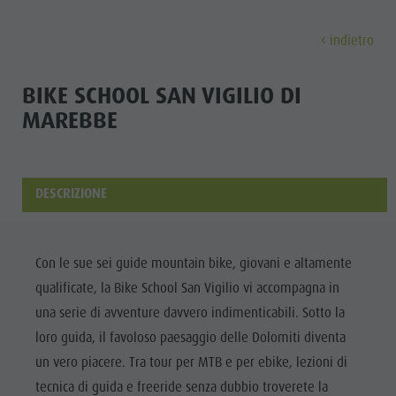
indietro
SCOPRIRE
ATTIVITÀ
PIANIFICA E PRE
BIKE SCHOOL SAN VIGILIO DI
MAREBBE
I Paesi
Escursioni e attività con guida
Prenota tour e attività
Sostenibilità
Scoprir
La nostra cultura
Noleggi
A - Z
Sostenibilità
Il Plan de Corones
Bambini e Famiglie
Offerte
Ambiente
DESCRIZIONE
I PAESI
Le Dolomiti
Prenota alloggio
Cultura
VOGLIA DI MONTAGNA
HIGHLIGHTS
Il Plan de
LA NOSTRA
Il Plan de Corones
Società
PIANIFICA
TROVA
PRENOTA
Con le sue sei guide mountain bike, giovani e altamente
CULTURA
Corones
Bambini e famiglie
I Paesi
Hotel Certificati GSTC
qualificate, la Bike School San Vigilio vi accompagna in
I Paesi
IL PLAN DE
Escursioni
Come arrivare
Le Dolomiti
Linkedin
una serie di avventure davvero indimenticabili. Sotto la
CORONES
Le Dolomiti
Ciclismo
Eventi
loro guida, il favoloso paesaggio delle Dolomiti diventa
Parco Naturale Fanes-Senes-Braies
LE DOLOMITI
Parco
un vero piacere. Tra tour per MTB e per ebike, lezioni di
Raccolta Funghi
Guest Pass
Parco Naturale Puez-Odle
Naturale
tecnica di guida e freeride senza dubbio troverete la