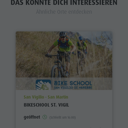
DAS KÖNNTE DICH INTERESSIEREN
Ähnliche Orte entdecken
aria.poi_location_prefix
San Vigilio - San Martin
BIKESCHOOL ST. VIGIL
geöffnet
(Schließt um 16:00)