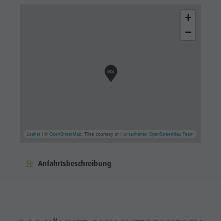
+
−
Leaflet
| ©
OpenStreetMap
, Tiles courtesy of
Humanitarian OpenStreetMap Team
Anfahrtsbeschreibung