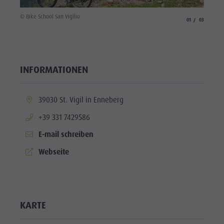
Enneberg
© TV San
© Bike School San Vigilio
aria.slide_indicato
aria.slide_i
01
03
Pfarre
INFORMATIONEN
aria.location:
39030 St. Vigil in Enneberg
aria.phone:
+39 331 7429586
E-mail schreiben
aria.website:
Webseite
KARTE