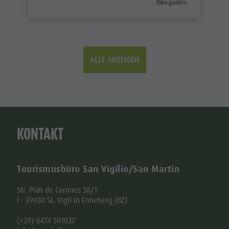
aria.poi_category_prefix
Bikeguides
ALLE ANZEIGEN
KONTAKT
Tourismusbüro San Vigilio/San Martin
Str. Plan de Corones 38/1
I - 39030 St. Vigil in Enneberg (BZ)
(+39) 0474 501037