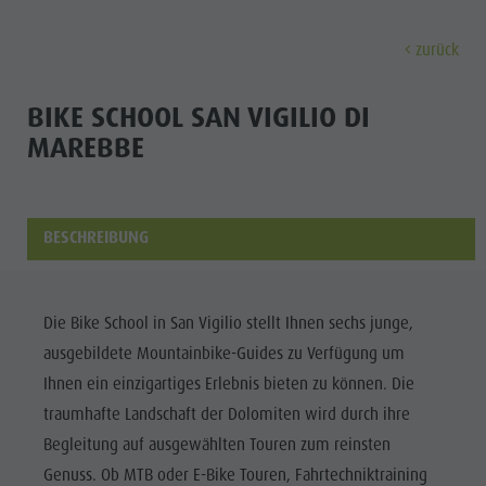
zurück
ENTDECKEN
AKTIVITÄTEN
PLANEN & 
BIKE SCHOOL SAN VIGILIO DI
MAREBBE
Die Dörfer
Geführte Wanderungen und Veranstaltungen
A - Z
Nachhaltigkeit
Entdec
Unsere Kultur
Verleih
Angebote
Nachhaltigkeit
Der Kronplatz
Kinder und Familien
Unterkunft Buchen
Umwelt
BESCHREIBUNG
DIE DÖRFER
Die Dolomiten
Kultur
PLANEN
BERGLUST
FINDEN
HIGHLIGHTS
BUCHEN
Der
UNSERE
Der Kronplatz
Gesellschaft
Die Bike School in San Vigilio stellt Ihnen sechs junge,
KULTUR
Kronplatz
Kinder und Familien
Anreise
Die Dörfer
GSTC zertifizierte Hotels
ausgebildete Mountainbike-Guides zu Verfügung um
Die Dörfer
DER
Wandern
Veranstaltungen
Die Dolomiten
Linkedin
Ihnen ein einzigartiges Erlebnis bieten zu können. Die
KRONPLATZ
Die
Biken
Ideen bei Schlechtwetter
traumhafte Landschaft der Dolomiten wird durch ihre
Naturpark Fanes-Sennes-Prags
DIE
Dolomiten
Begleitung auf ausgewählten Touren zum reinsten
Pilze sammeln
Guest Pass
DOLOMITEN
Naturpark Puez-Geisler
Naturpark
Genuss. Ob MTB oder E-Bike Touren, Fahrtechniktraining