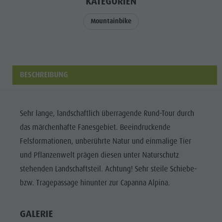
Tourenübersicht
Urlaub mit Hund
KATEGORIEN
Bergsteigerdorf Lungiarü
Fanes-
Verleihe
Barrierefreier Urlaub
Landschaftspflege
Mountainbike
Sennes-
Brochüren
Ladinische Kultur
Prags
Kontakt
Museen & Sehenswürdigkeiten
Naturpark
Vacanze in camper
Enneberg Pfarre
BESCHREIBUNG
Puez-
Geisler
Bergsteigerdorf
Sehr lange, landschaftlich überragende Rund-Tour durch
das märchenhafte Fanesgebiet. Beeindruckende
Lungiarü
Felsformationen, unberührte Natur und einmalige Tier
Landschaftspfleg
und Pflanzenwelt prägen diesen unter Naturschutz
Ladinische
stehenden Landschaftsteil. Achtung! Sehr steile Schiebe-
Kultur
bzw. Tragepassage hinunter zur Capanna Alpina.
Museen &
GALERIE
Sehenswürdigkei