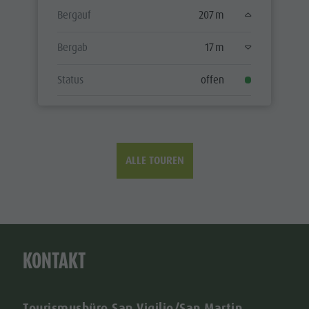
Bergauf
207 m
Bergab
17 m
Status
offen
ALLE TOUREN
KONTAKT
Tourismusbüro San Vigilio/San Martin