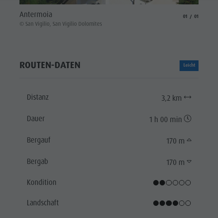
Antermoia
aria.slide_indicat
aria.slide_i
01
01
© San Vigilio, San Vigilio Dolomites
ROUTEN-DATEN
Leicht
Distanz
3,2 km
Dauer
1 h 00 min
Bergauf
170 m
Bergab
170 m
Kondition
Landschaft