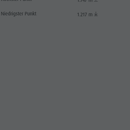
1.747 m
Niedrigster Punkt
1.217 m