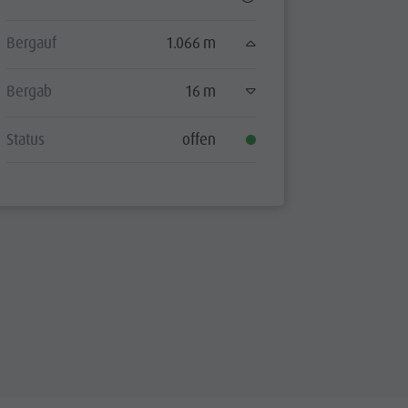
Bergauf
1.066 m
Bergauf
Bergab
16 m
Bergab
Status
offen
Status