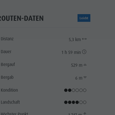
ROUTEN-DATEN
Leicht
Distanz
5,3 km
Dauer
1 h 59 min
Bergauf
529 m
Bergab
6 m
Kondition
cator.prefix
_indicator.of
Landschaft
Höchster Punkt