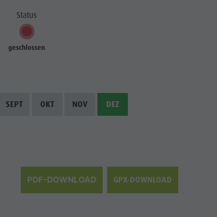
Bergsteigerdorf Lungiarü
Status
Landschaftspflege
Ladinische Kultur
geschlossen
Museen & Sehenswürdigkeiten
Enneberg Pfarre
SEPT
OKT
NOV
DEZ
GPX-DOWNLOAD
PDF-DOWNLOAD