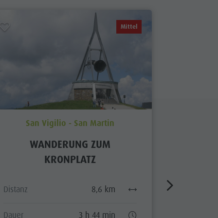
Mittel
San Vigilio - San Martin
San
WANDERUNG ZUM
SOMME
KRONPLATZ
OPEN 
Distanz
8,6 km
Distanz
Dauer
3 h 44 min
Dauer