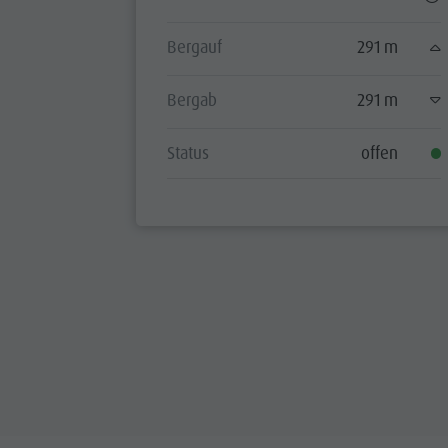
Bergauf
291 m
Bergab
291 m
Status
offen