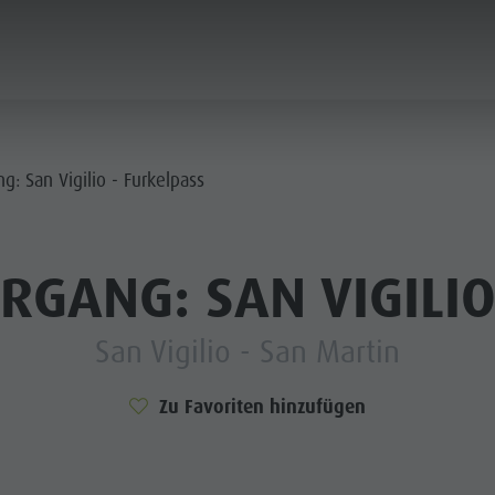
PLANEN & BUCHEN
NACHHALTIGKEIT
g: San Vigilio - Furkelpass
IE DÖRFER
RGANG: SAN VIGILIO
ERE KULTUR
PLANEN
BERGLUST
FINDEN
HIGHLIGHTS
BUCHEN
San Vigilio - San Martin
 KRONPLATZ
Zu Favoriten hinzufügen
 DOLOMITEN