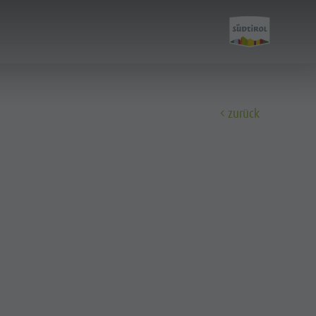
zurück
Entdecken
Der Kronplatz
Die Dörfer
Die Dolomiten
Naturpark Fanes-Sennes-Prags
Naturpark Puez-Geisler