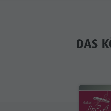
DAS K