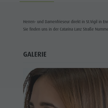
Pilze sammeln
Guest Pass
Naturpark Puez-Geisler
Tourenübersicht
Urlaub mit Hund
Bergsteigerdorf Lungiarü
Verleihe
Barrierefreier Urlaub
Herren- und Damenfrieseur direkt in St.Vigil in En
Landschaftspflege
Sie finden uns in der Catarina Lanz Straße Numme
Brochüren
Ladinische Kultur
Kontakt
Museen & Sehenswürdigkeiten
Vacanze in camper
GALERIE
Enneberg Pfarre