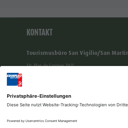
KONTAKT
Tourismusbüro San Vigilio/San Marti
Str. Plan de Corones 38/1
I - 39030 St. Vigil in Enneberg (BZ)
(+39) 0474 501037
info@sanvigilio.com
Impressum
Datenschutz
Barrierefreiheitser