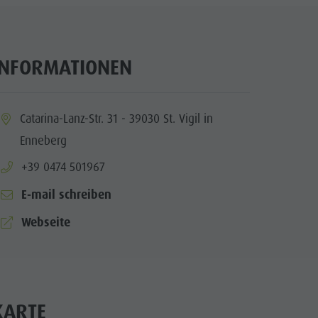
Bergsteigerdorf Lungiarü
Landschaftspflege
Ladinische Kultur
INFORMATIONEN
Museen & Sehenswürdigkeiten
Enneberg Pfarre
ia.location:
Catarina-Lanz-Str. 31 - 39030 St. Vigil in
Enneberg
aria.phone:
+39 0474 501967
E-mail schreiben
aria.website:
Webseite
KARTE