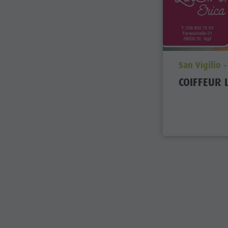
aria.poi_loc
San Vigilio 
COIFFEUR 