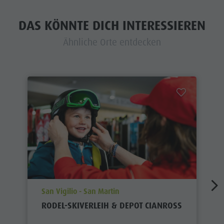
DAS KÖNNTE DICH INTERESSIEREN
Ähnliche Orte entdecken
aria.poi_location_prefix
San Vigilio - San Martin
RODEL-SKIVERLEIH & DEPOT CIANROSS