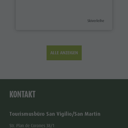
aria.poi_category_prefix
Skiverleihe
ALLE ANZEIGEN
KONTAKT
Tourismusbüro San Vigilio/San Martin
Str. Plan de Corones 38/1