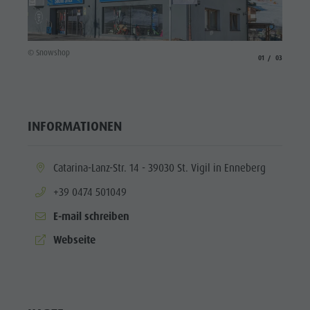
Enneberg
Pfarre
© Snow
© Snowshop
aria.slide_indicato
aria.slide_i
01
03
INFORMATIONEN
aria.location:
Catarina-Lanz-Str. 14 - 39030 St. Vigil in Enneberg
aria.phone:
+39 0474 501049
E-mail schreiben
aria.website:
Webseite