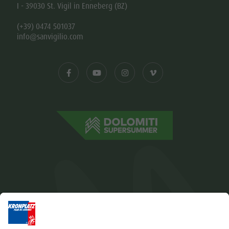
I - 39030 St. Vigil in Enneberg (BZ)
(+39) 0474 501037
info@sanvigilio.com