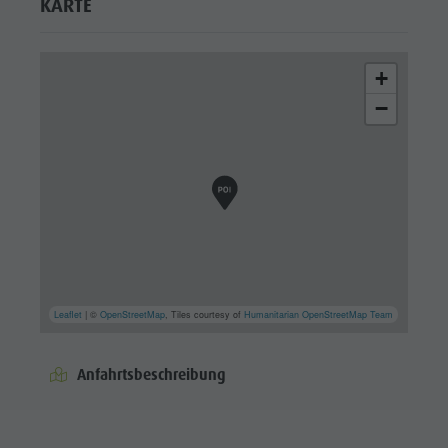
KARTE
+
−
Leaflet
| ©
OpenStreetMap
, Tiles courtesy of
Humanitarian OpenStreetMap Team
Anfahrtsbeschreibung