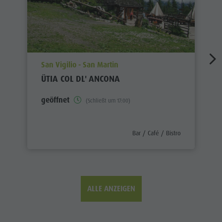
aria.poi_location_prefix
San Vigilio - San Martin
ÜTIA COL DL' ANCONA
geöffnet
(Schließt um 17:00)
aria.poi_category_prefix
Bar / Café / Bistro
ALLE ANZEIGEN