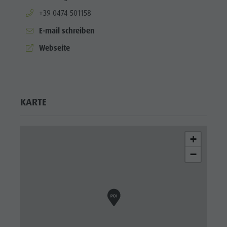
Enneberg
aria.phone:
+39 0474 501158
Pfarre
E-mail schreiben
aria.website:
Webseite
KARTE
+
−