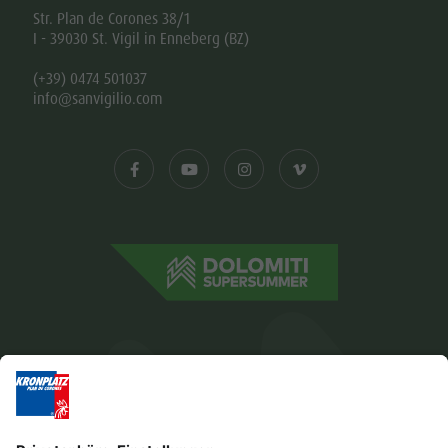
Str. Plan de Corones 38/1
I - 39030 St. Vigil in Enneberg (BZ)
(+39) 0474 501037
info@sanvigilio.com