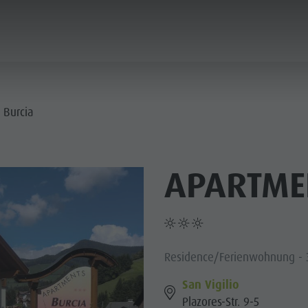
PLANEN & BUCHEN
NACHHALTIGKEIT
 Burcia
IE DÖRFER
APARTME
ERE KULTUR
PLANEN
BERGLUST
FINDEN
HIGHLIGHTS
BUCHEN
 KRONPLATZ
 DOLOMITEN
Residence/Ferienwohnung - 
San Vigilio
Plazores-Str. 9-5