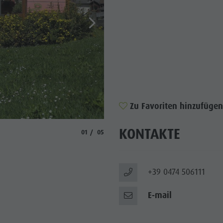
Zu Favoriten hinzufügen
KONTAKTE
aria.slide_indicator.prefix
aria.slide_indicator.of
01
05
+39 0474 506111
E-mail