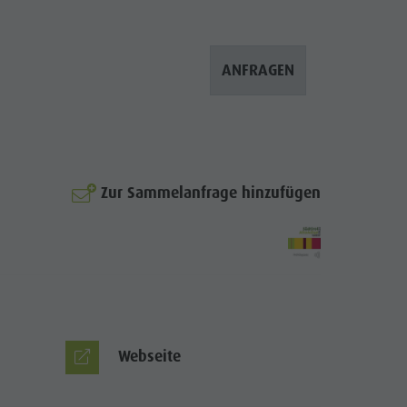
Bergsteigerdorf Lungiarü
Landschaftspflege
ANFRAGEN
Ladinische Kultur
Museen & Sehenswürdigkeiten
Enneberg Pfarre
Zur Sammelanfrage hinzufügen
Webseite