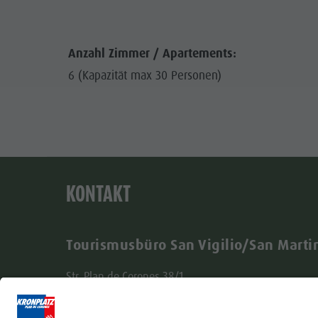
Anzahl Zimmer / Apartements:
6 (Kapazität max 30 Personen)
KONTAKT
Tourismusbüro San Vigilio/San Marti
Str. Plan de Corones 38/1
I - 39030 St. Vigil in Enneberg (BZ)