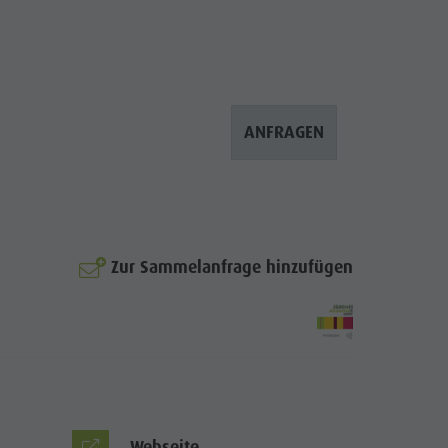
Bergsteigerdorf Lungiarü
Landschaftspflege
Ladinische Kultur
Museen & Sehenswürdigkeiten
ANFRAGEN
Enneberg Pfarre
© Plaies
Zur Sammelanfrage hinzufügen
Webseite