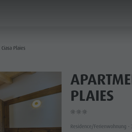
PLANEN & BUCHEN
NACHHALTIGKEIT
Ciasa Plaies
IE DÖRFER
APARTME
ERE KULTUR
PLANEN
BERGLUST
FINDEN
HIGHLIGHTS
BUCHEN
PLAIES
 KRONPLATZ
 DOLOMITEN
Residence/Ferienwohnung - 