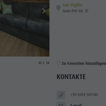
San Vigilio
Gran-Prè-Str. 37
© plaies
aria.slide_indicator.prefix
aria.slide_indicator.of
Zu Favoriten hinzufügen
01
25
KONTAKTE
+39 0474 501140
E-mail