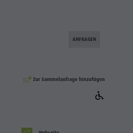
Bergsteigerdorf Lungiarü
Landschaftspflege
Ladinische Kultur
Museen & Sehenswürdigkeiten
ANFRAGEN
Enneberg Pfarre
© Gianvito
Zur Sammelanfrage hinzufügen
Webseite