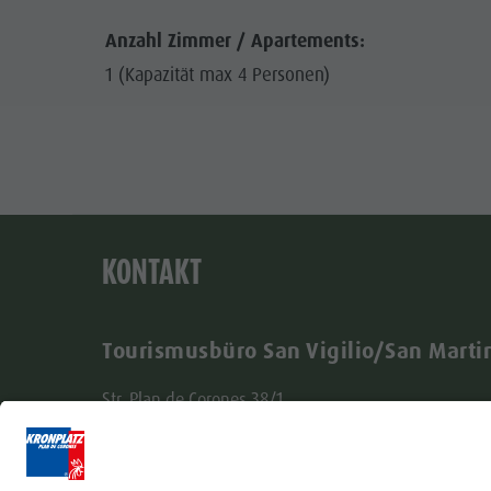
Anzahl Zimmer / Apartements:
1 (Kapazität max 4 Personen)
KONTAKT
Tourismusbüro San Vigilio/San Marti
Str. Plan de Corones 38/1
I - 39030 St. Vigil in Enneberg (BZ)
(+39) 0474 501037