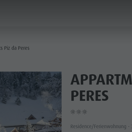
PLANEN & BUCHEN
NACHHALTIGKEIT
s Piz da Peres
IE DÖRFER
APPARTM
ERE KULTUR
PLANEN
BERGLUST
FINDEN
HIGHLIGHTS
BUCHEN
PERES
 KRONPLATZ
 DOLOMITEN
Residence/Ferienwohnung - 