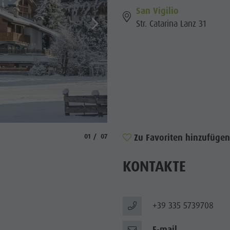
San Vigilio
Str. Catarina Lanz 31
© Gianvito
aria.slide_indicator.prefix
aria.slide_indicator.of
Zu Favoriten hinzufügen
01
07
KONTAKTE
+39 335 5739708
E-mail