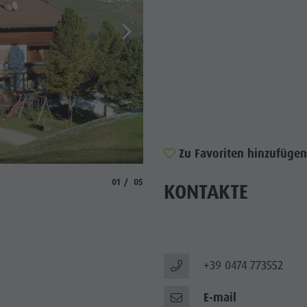
Zu Favoriten hinzufügen
aria.slide_indicator.prefix
aria.slide_indicator.of
01
05
KONTAKTE
+39 0474 773552
E-mail