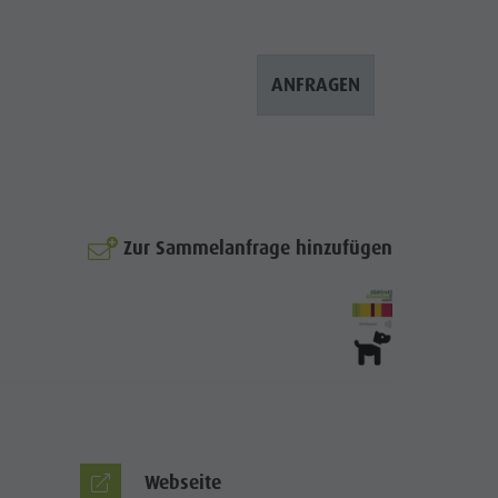
Bergsteigerdorf Lungiarü
Landschaftspflege
ANFRAGEN
Ladinische Kultur
Museen & Sehenswürdigkeiten
Enneberg Pfarre
Zur Sammelanfrage hinzufügen
Webseite