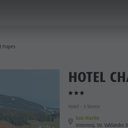
PLANEN & BUCHEN
NACHHALTIGKEIT
t Frapes
IE DÖRFER
HOTEL CH
ERE KULTUR
PLANEN
BERGLUST
FINDEN
HIGHLIGHTS
BUCHEN
 KRONPLATZ
 DOLOMITEN
Hotel - 3 Sterne
San Martin
Untermoj, Str. Valdander 