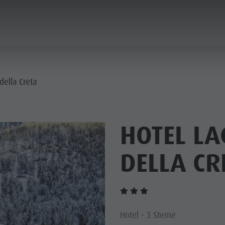
PLANEN & BUCHEN
NACHHALTIGKEIT
della Creta
IE DÖRFER
HOTEL L
ERE KULTUR
PLANEN
BERGLUST
FINDEN
HIGHLIGHTS
BUCHEN
DELLA CR
 KRONPLATZ
 DOLOMITEN
Hotel - 3 Sterne