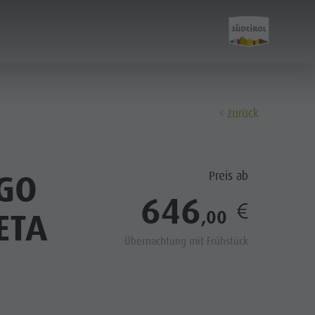
zurück
Entdecken
AGO
Preis ab
Der Kronplatz
646
ETA
,00
Die Dörfer
Übernachtung mit Frühstück
Die Dolomiten
Naturpark Fanes-Sennes-Prags
Naturpark Puez-Geisler