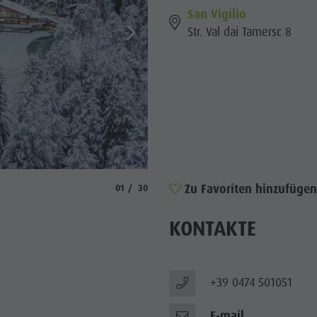
San Vigilio
Str. Val dai Tamersc 8
© San Vigilio SNC di Doardo Marco, Riccardo
Zu Favoriten hinzufügen
aria.slide_indicator.prefix
aria.slide_indicator.of
01
30
KONTAKTE
+39 0474 501051
E-mail