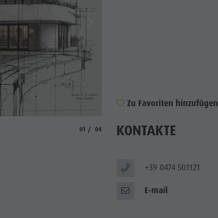
Zu Favoriten hinzufügen
KONTAKTE
© https://hotelmiol.com/it
aria.slide_indicator.prefix
aria.slide_indicator.of
01
04
+39 0474 501121
E-mail