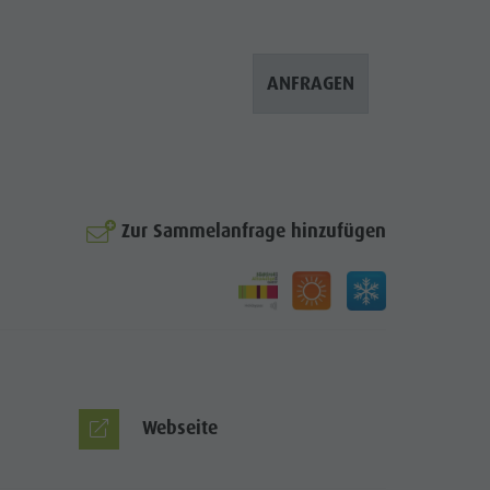
Bergsteigerdorf Lungiarü
Landschaftspflege
ANFRAGEN
Ladinische Kultur
Museen & Sehenswürdigkeiten
Enneberg Pfarre
Zur Sammelanfrage hinzufügen
© AI
Webseite