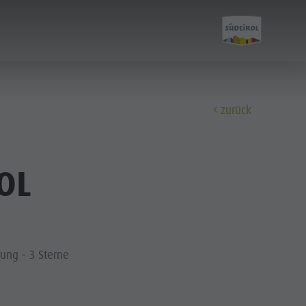
zurück
Entdecken
OL
Der Kronplatz
Die Dörfer
Die Dolomiten
ung - 3 Sterne
Naturpark Fanes-Sennes-Prags
Naturpark Puez-Geisler