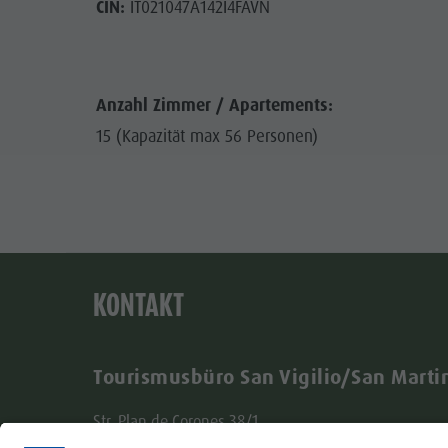
CIN:
IT021047A142I4FAVN
Anzahl Zimmer / Apartements:
15 (Kapazität max 56 Personen)
KONTAKT
Tourismusbüro San Vigilio/San Marti
Str. Plan de Corones 38/1
I - 39030 St. Vigil in Enneberg (BZ)