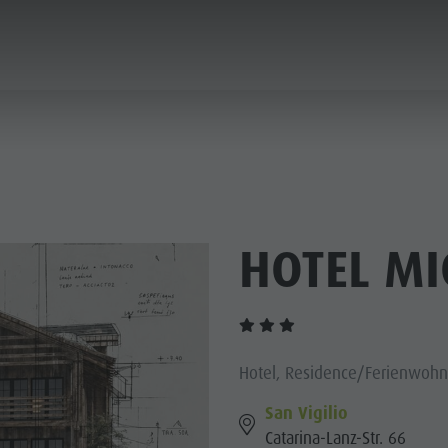
PLANEN & BUCHEN
NACHHALTIGKEIT
IE DÖRFER
HOTEL MI
ERE KULTUR
PLANEN
BERGLUST
FINDEN
HIGHLIGHTS
BUCHEN
 KRONPLATZ
 DOLOMITEN
Hotel, Residence/Ferienwohn
San Vigilio
Catarina-Lanz-Str. 66