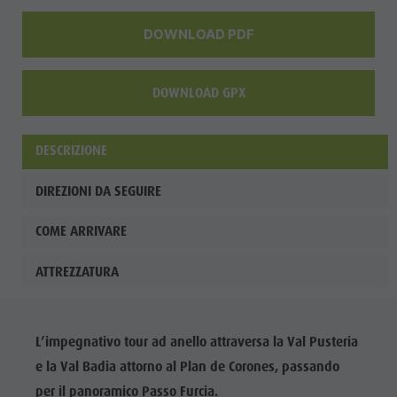
ladina
DOWNLOAD PDF
Musei e
altre
DOWNLOAD GPX
attrazioni
culturali
DESCRIZIONE
Borgo di
DIREZIONI DA SEGUIRE
Pieve
COME ARRIVARE
ATTREZZATURA
L’impegnativo tour ad anello attraversa la Val Pusteria
e la Val Badia attorno al Plan de Corones, passando
per il panoramico Passo Furcia.