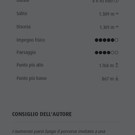
Durata
4 h 45 min
Salita
1.309 m
Discesa
1.301 m
Impegno fisico
Paesaggio
Punto più alto
1.768 m
Punto più basso
867 m
CONSIGLIO DELL'AUTORE
I numerosi paesi lungo il percorso invitano a una