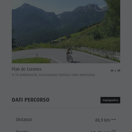
Plan de Corones
aria.slide_indicat
aria.slide_i
01
01
© TV Antholzertal, Associazione Turistica Valle Anterselva
DATI PERCORSO
Impegnativo
Distanza
48,9 km