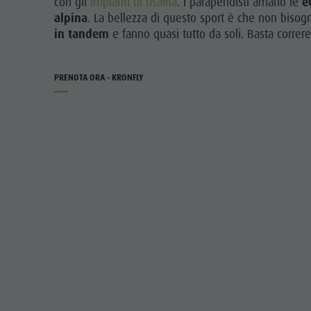
con gli
impianti di risalita
. I parapendisti amano le
e
Noleggi
Vacanza senza barriere
alpina
. La bellezza di questo sport è che non bisog
Cura del territorio
in tandem
e fanno quasi tutto da soli. Basta correre 
Escursioni con guida
In caso di maltempo
Cultura ladina
Workation
Musei e altre attrazioni culturali
PRENOTA ORA - KRONFLY
Contatto
Borgo di Pieve
Cataloghi
Vacanze in camper