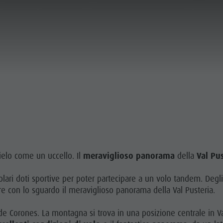
AVETE VOGLIA DI UNA SCARICA DI ADRENALINA?
ICA E PRENOTA
SOSTENIBILITÀ
PRENOTA ORA
 ATTIVITÀ CON GUIDA
VOGLIA DI MONTAGNA
HIGHLIGHTS
OLEGGI
PIANIFICA
TROVA
PRENOTA
cielo come un uccello. Il
meraviglioso panorama
della
Val Pu
I E FAMIGLIE
olari doti sportive per poter partecipare a un volo tandem. Degl
are con lo sguardo il meraviglioso panorama della Val Pusteria.
an de Corones. La montagna si trova in una posizione centrale i