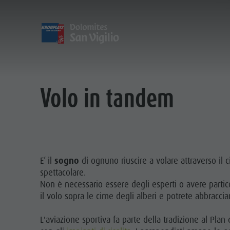
SCOPRIRE
ATTIVITÀ
PIANIF
I Paesi
Escursioni e attività con guida
Prenota tour e attività
Sostenibilità
Volo in tandem
La nostra cultura
Noleggi
A - Z
Sostenibilità
Il Plan de Corones
Bambini e Famiglie
Offerte
Ambiente
ESCURSIONI E
Le Dolomiti
Prenota alloggio
Cultura
Il Plan de Corones
Società
N
Bambini e famiglie
I Paesi
Hotel Certificati GSTC
E’ il
sogno
di ognuno riuscire a volare attraverso il 
BAMBIN
spettacolare.
Escursioni
Come arrivare
Le Dolomiti
Linkedin
Non è necessario essere degli esperti o avere partic
Ciclismo
Eventi
Parco Naturale Fanes-Senes-Braies
il volo sopra le cime degli alberi e potrete abbracci
Raccolta Funghi
Guest Pass
Parco Naturale Puez-Odle
L'aviazione sportiva fa parte della tradizione al Pl
Panoramica escursioni
Vacanze con il cane
Villaggio degli alpinisti Lungiarü