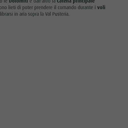
to le
Dolomiti
e dall'altro la
Catena principale
sono lieti di poter prendere il comando durante i
voli
Ciclismo
brarsi in aria sopra la Val Pusteria.
Raccolta Funghi
Panoramica escursioni
Noleggi
Escursioni con guida