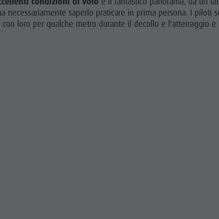
ccellenti condizioni di volo
e il fantastico panorama, da un la
na necessariamente saperlo praticare in prima persona. I piloti 
con loro per qualche metro durante il decollo e l'atterraggio e li