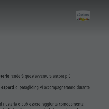
Attività
VOGLIA DI MONTAGNA
HIGHLIGHTS
steria
renderà quest’avventura ancora più
i
esperti
di paragliding vi accompagneranno durante
Bambini e famiglie
n Val Pusteria e può essere raggiunta comodamente
Escursioni