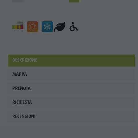
ladina
Musei e
altre
attrazioni
culturali
Borgo di
DESCRIZIONE
Pieve
MAPPA
PRENOTA
RICHIESTA
RECENSIONI