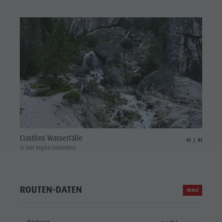
Ciastlins Wasserfälle
aria.slide_indicat
aria.slide_i
01
01
© San Vigilio Dolomites
ROUTEN-DATEN
Mittel