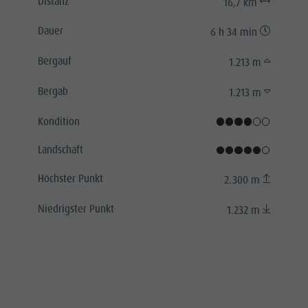
Distanz
16,7 km
Dauer
6 h 34 min
Bergauf
1.213 m
Bergab
1.213 m
Kondition
Landschaft
Höchster Punkt
2.300 m
Niedrigster Punkt
1.232 m