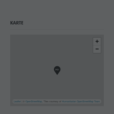
KARTE
+
−
Leaflet
| ©
OpenStreetMap
, Tiles courtesy of
Humanitarian OpenStreetMap Team