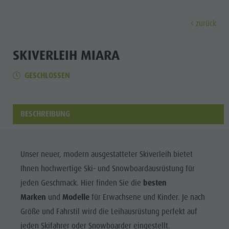
zurück
ENTDECKEN
AKTIVITÄTEN
PLANEN & 
SKIVERLEIH MIARA
GESCHLOSSEN
Die Dörfer
Geführte Wanderungen und Veranstaltungen
A - Z
Nachhaltigkeit
Entdec
Unsere Kultur
Verleih
Angebote
Nachhaltigkeit
Der Kronplatz
Kinder und Familien
Unterkunft Buchen
Umwelt
BESCHREIBUNG
DIE DÖRFER
Die Dolomiten
Kultur
PLANEN
BERGLUST
FINDEN
HIGHLIGHTS
BUCHEN
Der
UNSERE
Der Kronplatz
Gesellschaft
KULTUR
Kronplatz
Unser neuer, modern ausgestatteter Skiverleih bietet
Kinder und Familien
Anreise
Die Dörfer
GSTC zertifizierte Hotels
Ihnen hochwertige Ski- und Snowboardausrüstung für
Die Dörfer
DER
Wandern
Veranstaltungen
Die Dolomiten
Linkedin
jeden Geschmack. Hier finden Sie die
besten
KRONPLATZ
Die
Biken
Ideen bei Schlechtwetter
Marken
und
Modelle
für Erwachsene und Kinder. Je nach
Naturpark Fanes-Sennes-Prags
DIE
Dolomiten
Größe und Fahrstil wird die Leihausrüstung perfekt auf
Pilze sammeln
Guest Pass
DOLOMITEN
Naturpark Puez-Geisler
Naturpark
jeden Skifahrer oder Snowboarder eingestellt.