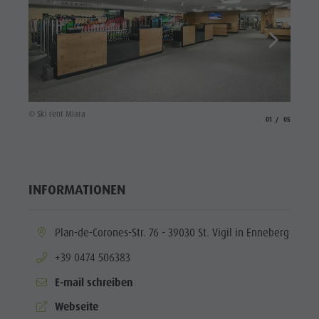
Enneberg
Pfarre
© Ski r
© Ski rent Miara
aria.slide_indicato
aria.slide_i
01
05
INFORMATIONEN
aria.location:
Plan-de-Corones-Str. 76 - 39030 St. Vigil in Enneberg
aria.phone:
+39 0474 506383
E-mail schreiben
aria.website:
Webseite