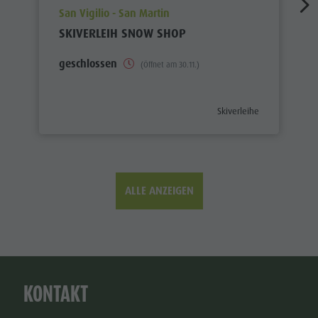
aria.poi_location_prefix
San Vigilio - San Martin
SKIVERLEIH SNOW SHOP
geschlossen
(Öffnet am 30.11.)
aria.poi_category_prefix
Skiverleihe
ALLE ANZEIGEN
KONTAKT